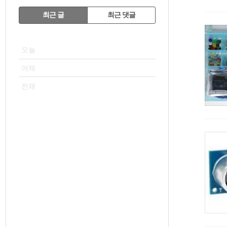
RECENTLY
최근 글
최근 댓글
최
VISITOR
근
오늘
글
어제
전체