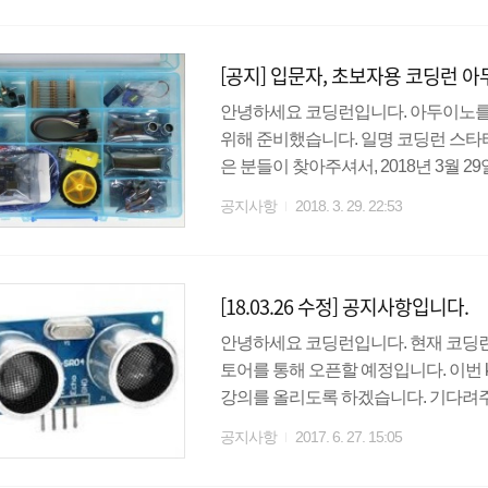
다. 총 12개의 배선을 단 4개의 배
에 유용하다. 또한 I2C Converter에
[공지] 입문자, 초보자용 코딩런 
안녕하세요 코딩런입니다. 아두이노를
위해 준비했습니다. 일명 코딩런 스타
은 분들이 찾아주셔서, 2018년 3월
딩런 전 강의에서 사용할 수 있는 키트
공지사항
2018. 3. 29. 22:53
를 하겠습니다.) 이전 키트와 가장 큰
드로 바뀌었습니다. ( 약 2배가량 비싼 제품
되었습니다. 나머지 부품들도 조금 더
[18.03.26 수정] 공지사항입니다.
트와 함께 멋지게 놀아봅시다 ^^ 감사합
안녕하세요 코딩런입니다. 현재 코딩런 
토어를 통해 오픈할 예정입니다. 이번 
강의를 올리도록 하겠습니다. 기다려주신
공지사항
2017. 6. 27. 15:05