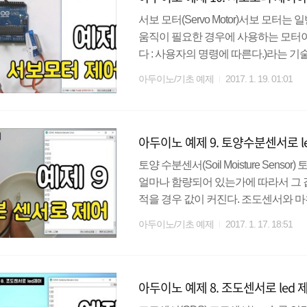
서보 모터(Servo Motor)서보 모
움직이 필요한 경우에 사용하는 모터이
다 : 사용자의 명령에 따른다.)라는 
능한 것이다. 서보모터는 로봇, 장난감,
아두이노/기초 예제
2017. 1. 19. 01:01
용하는 서보모터는 SG90이라는 서
히 저렴하지만 0~180도까지만 회전
트를 참고해 보면 PWM을 사용하여 서보
아두이노 예제 9. 토양수분센서로 l
ms의 범위를 가지며 1ms 일때 0도, 2ms
토양 수분센서(Soil Moisture Se
얼마나 함량되어 있는가에 따라서 그 
적을 경우 값이 커진다. 조도센서와 
센서보드에는 토양에 직접 꽂는 센서 
아두이노/기초 예제
2017. 1. 17. 18:51
는 A0핀, 디지털 데이터를 측정하는 D
세밀하게 값을 조절하기 위해 파란색
해도 되지만 이번 실습에서는 조금 더
아두이노 예제 8. 조도센서로 led
정해 본다. 실습 내용토양 수분 센서를 