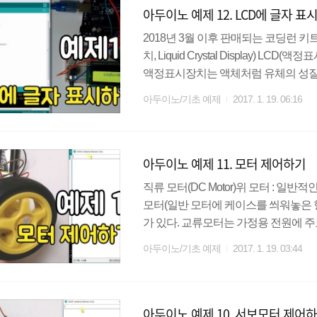
아두이노 예제 12. LCD에 글자 표
1개, ..
2018년 3월 이후 판매되는 코딩런 키트
치, Liquid Crystal Display)
액정표시장치는 액체처럼 유체의 성질
이러한 액체와 고체의 중간상태인 액
아두이노/기초 예제
2017. 1. 19. 06:16
치이다. 또한 저전압, 저전력으로 작
어지는 단점이 있다. LCD는 여러가지 
실습한다. LCD 라이브러리는 위 파
아두이노 예제 11. 모터 제어하기
참고하기 바란다. http://co..
직류 모터(DC Motor)위 모터 : 일
모터(일반 모터에 케이스를 씌워놓은 형태)
가 있다. 교류모터는 가정용 전원에 주
외부의 고정된 부분에 영구자석을 배치
아두이노/기초 예제
2017. 1. 19. 03:44
르는 전류의 방향을 전환함으로써 발
회전력을 얻게 된다. 직류 모터는 또
다. AC모터보다 수명이 짧고 힘이 약
아두이노 예제 10. 서보모터 제어
N 사용) 모터드라이브는 여러가지 종류