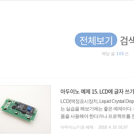
전체보기
검색
해당 글
105
건
아두이노 예제 15. LCD에 글자 쓰기(
LCD(액정표시장치, Liquid Crystal
는 실습을 해보기에는 좋은 예제이다.
품을 사용해야 한다거나 프로젝트를 진
는 I2C LCD 모듈을 사용하여 글자를 
아두이노/기초 예제
2018. 4. 10. 01:57
한 형태로 GND, VCC, SDA(Serial Dat