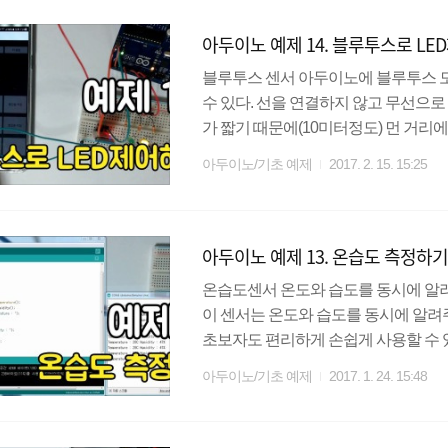
아두이노 예제 14. 블루투스로 L
블루투스 센서 아두이노에 블루투스 
수 있다. 선을 연결하지 않고 무선으
가 짧기 때문에(10미터정도) 먼 거리에
센서를 사용할 것이다. 가격이 저렴하
아두이노/기초 예제
2017. 2. 15. 15:25
장 많이 사용하는 부품이다. HC-06은 
은 데이터를 보낼 때, GND는 그라운드선
V단자에 연결하면 된다. 모듈에 따라
아두이노 예제 13. 온습도 측정하
여 규격을 맞추기 바란다. http://codin..
온습도센서 온도와 습도를 동시에 알려주
이 센서는 온도와 습도를 동시에 알
초보자도 편리하게 손쉽게 사용할 수 
노에 연결할 때는 5K옴 이상의 저항이 필요하다.
아두이노/기초 예제
2017. 1. 24. 15:48
GND를 사용한다. DHT라이브러리는
링크를 참고하기 바란다. http://codin
리얼 모니터에 온습도를 표기해 보자. 준