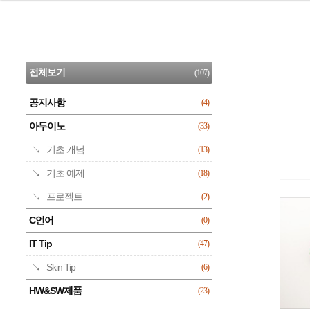
본
문
검
으
사
색
로
이
CATEGORY
바
드
로
전체보기
(107)
가
바
기
공지사항
(4)
명록
아두이노
(33)
기초 개념
(13)
기초 예제
(18)
프로젝트
(2)
C언어
(0)
IT Tip
(47)
Skin Tip
(6)
HW&SW제품
(23)