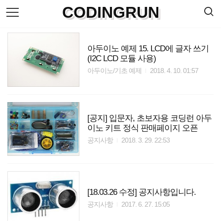
검
CODINGRUN
본
색
문
으
로
바
아두이노 예제 15. LCD에 글자 쓰기
로
방명록
(I2C LCD 모듈 사용)
가
기
아두이노/기초 예제
2018. 4. 10. 01:57
[공지] 입문자, 초보자용 코딩런 아두
이노 키트 정식 판매페이지 오픈
공지사항
2018. 3. 29. 22:53
[18.03.26 수정] 공지사항입니다.
공지사항
2017. 6. 27. 15:05