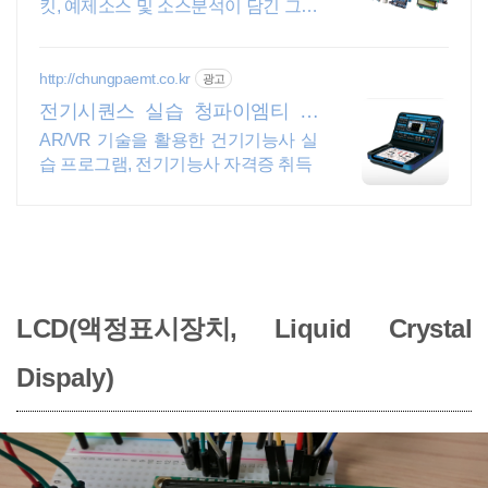
킷, 예제소스 및 소스분석이 담긴 그림
위주 메뉴얼
http://chungpaemt.co.kr
광고
전기시퀀스 실습 청파이엠티 교
육장비 잘 만드는 업체
AR/VR 기술을 활용한 건기기능사 실
습 프로그램, 전기기능사 자격증 취득
LCD(액정표시장치, Liquid Crystal
Dispaly)