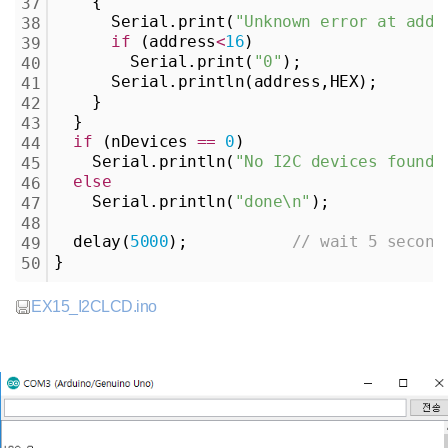
    {
37
      Serial.print(
"Unknown error at addr
38
if
 (address
<
16
)
39
        Serial.print(
"0"
);
40
      Serial.println(address,HEX);
41
    }    
42
  }
43
if
 (nDevices 
=
=
0
)
44
    Serial.println(
"No I2C devices found\
45
else
46
    Serial.println(
"done\n"
);
47
48
  delay(
5000
);           
// wait 5 second
49
}
50
EX15_I2CLCD.ino