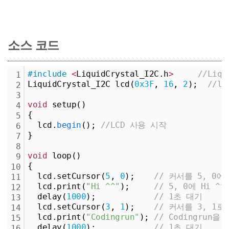
소스 코드
#include
<
LiquidCrystal_I2C.h
>
//Liq
1
LiquidCrystal_I2C lcd(
0x3F
, 
16
, 
2
);  
//l
2
3
void
 setup()
4
{
5
  lcd.
begin
(); 
//LCD 사용 시작
6
}
7
8
void
 loop()
9
{
10
  lcd.setCursor(
5
, 
0
);    
// 커서를 5, 0에
11
  lcd.print(
"Hi ^^"
);     
// 5, 0에 Hi ^
12
  delay(
1000
);            
// 1초 대기
13
  lcd.setCursor(
3
, 
1
);    
// 커서를 3, 1로
14
  lcd.print(
"Codingrun"
); 
// Codingrun을
15
  delay(
1000
);            
// 1초 대기 
16