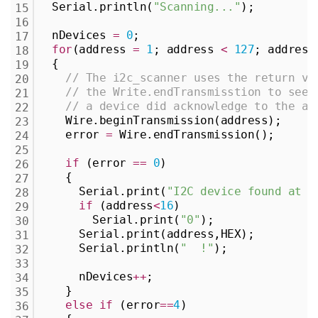
  Serial.println(
"Scanning..."
);
15
16
  nDevices 
=
0
;
17
for
(address 
=
1
; address 
<
127
; address
18
  {
19
// The i2c_scanner uses the return va
20
// the Write.endTransmisstion to see 
21
// a device did acknowledge to the ad
22
    Wire.beginTransmission(address);
23
    error 
=
 Wire.endTransmission();
24
25
if
 (error 
=
=
0
)
26
    {
27
      Serial.print(
"I2C device found at a
28
if
 (address
<
16
)
29
        Serial.print(
"0"
);
30
      Serial.print(address,HEX);
31
      Serial.println(
"  !"
);
32
33
      nDevices
+
+
;
34
    }
35
else
if
 (error
=
=
4
)
36