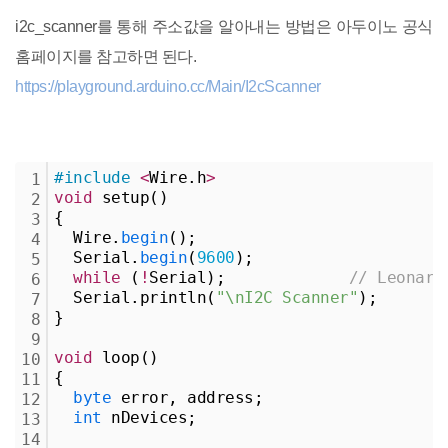
i2c_scanner를 통해 주소값을 알아내는 방법은 아두이노 공식
홈페이지를 참고하면 된다.
https://playground.arduino.cc/Main/I2cScanner
#include
<
Wire.h
>
1
void
 setup()
2
{
3
  Wire.
begin
();
4
  Serial.
begin
(
9600
);
5
while
 (
!
Serial);             
// Leonard
6
  Serial.println(
"\nI2C Scanner"
);
7
}
8
9
void
 loop()
10
{
11
byte
 error, address;
12
int
 nDevices;
13
14