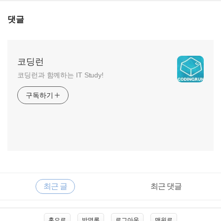
댓글
코딩런
코딩런과 함께하는 IT Study!
구독하기
RECENTLY
사
최근 글
최근 댓글
이
드
바
최
홈으로
방명록
로그아웃
맨위로