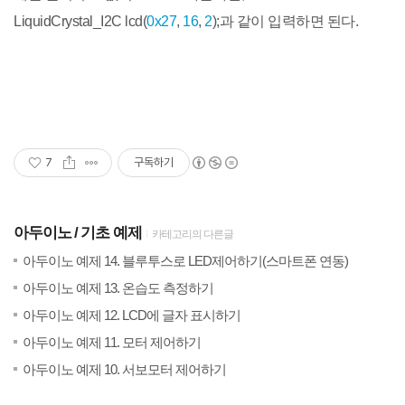
LiquidCrystal_I2C lcd(
0x27
,
16
,
2
);과 같이 입력하면 된다.
7
구독하기
아두이노
기초 예제
카테고리의 다른글
(24)
20
아두이노 예제 14. 블루투스로 LED제어하기(스마트폰 연동)
(2)
20
아두이노 예제 13. 온습도 측정하기
(30)
20
아두이노 예제 12. LCD에 글자 표시하기
(16)
20
아두이노 예제 11. 모터 제어하기
(17)
20
아두이노 예제 10. 서보모터 제어하기