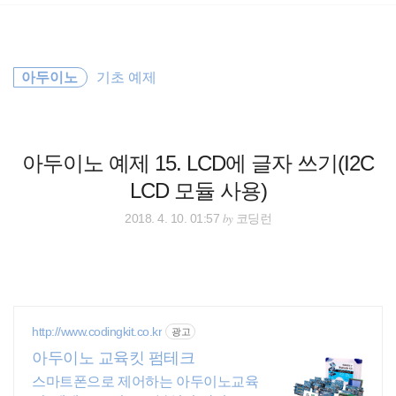
검
본
색
문
으
로
바
아두이노
기초 예제
로
방명록
가
기
아두이노 예제 15. LCD에 글자 쓰기(I2C
LCD 모듈 사용)
by
2018. 4. 10. 01:57
코딩런
http://www.codingkit.co.kr
광고
아두이노 교육킷 펌테크
스마트폰으로 제어하는 아두이노교육