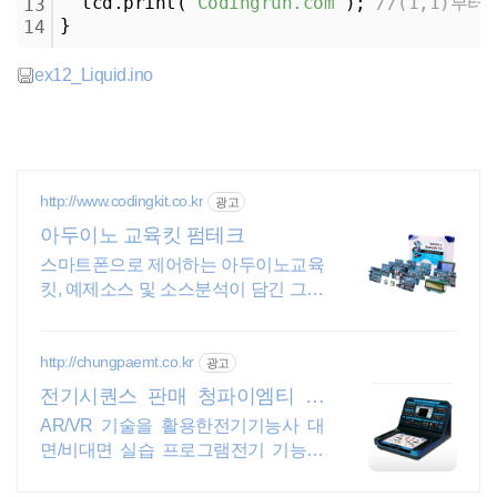
  lcd.print(
"Codingrun.com"
); 
//(1,1)부터 
13
}
14
ex12_Liquid.ino
http://www.codingkit.co.kr
광고
아두이노 교육킷 펌테크
스마트폰으로 제어하는 아두이노교육
킷, 예제소스 및 소스분석이 담긴 그림
위주 메뉴얼
http://chungpaemt.co.kr
광고
전기시퀀스 판매 청파이엠티 교
육장비 잘 만드는 업체
AR/VR 기술을 활용한전기기능사 대
면/비대면 실습 프로그램전기 기능사
자격 취득