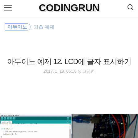
검
CODINGRUN
본
색
문
으
로
바
아두이노
기초 예제
로
방명록
가
기
아두이노 예제 12. LCD에 글자 표시하기
by
2017. 1. 19. 06:16
코딩런