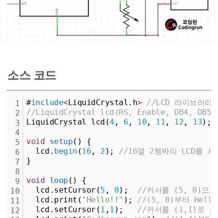
소스 코드
#
include
<
LiquidCrystal.h
>
//LCD 라이브러리
1
//LiquidCrystal lcd(RS, Enable, DB4, DB5,
2
LiquidCrystal lcd(
4
, 
6
, 
10
, 
11
, 
12
, 
13
);
3
4
void
setup
() {
5
  lcd.
begin
(
16
, 
2
); 
//16열 2행짜리 LCD를 
6
}
7
8
void
loop
() {
9
  lcd.setCursor(
5
, 
0
);  
//커서를 (5, 0)으
10
  lcd.print(
"Hello!!"
); 
//(5, 0)부터 Hell
11
  lcd.setCursor(
1
,
1
);   
//커서를 (1,1)로 
12