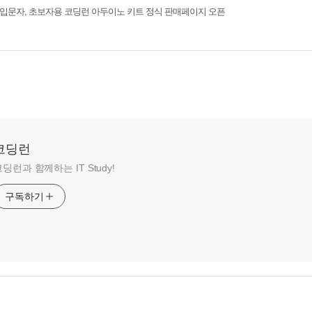
(2)
] 입문자, 초보자용 코딩런 아두이노 키트 정식 판매페이지 오픈
코딩런
딩런과 함께하는 IT Study!
구독하기