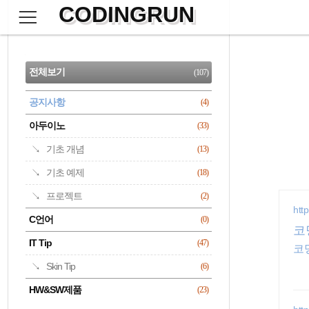
CODINGRUN
본
문
검
으
사
색
로
이
CATEGORY
바
드
로
전체보기
(107)
가
바
기
공지사항
(4)
명록
아두이노
(33)
기초 개념
(13)
기초 예제
(18)
프로젝트
(2)
htt
C언어
(0)
코
IT Tip
(47)
코
Skin Tip
(6)
HW&SW제품
(23)