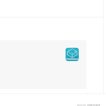
2018.03.29
SKIN BY
COPYCATZ