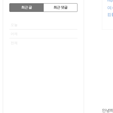
htt
RECENTLY
여
최근 글
최근 댓글
최
VISITOR
근
오늘
글
어제
전체
안녕하