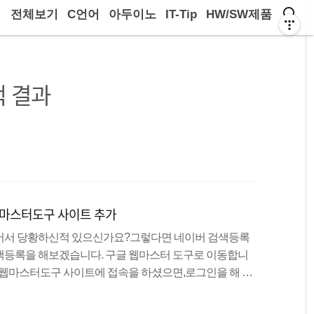
전체보기
C언어
아두이노
IT-Tip
HW/SW제품
 결과
웹마스터도구 사이트 추가
어서 당황하신적 있으신가요?그렇다면 네이버 검색등록
색등록을 해보겠습니다. 구글 웹마스터 도구로 이동합니
webmasters웹마스터도구 사이트에 접속을 하셨으면,로그인을 해 줍
리 블로그명을 입력 해줍니다.저는 2차 도메인을 사용중
다.티스토리 주소를 사용하시는 분들은codingrun.tistory.c