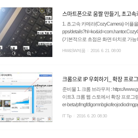
블로그명으로 수정하고 싶다면, _ ex
스마트폰으로 움짤 만들기, 초고속카메
시면 됩니다. 저장을 하면 적용이 바로 
1. 초고속 카메라(CozyCamera) 어플을 실행
pps/details?hl=ko&id=com.hant
(기본적으로 초점은 화면 터치로 가능하
너무너무 너~무~ 좋은 어플이에요! ) 3
HW&SW제품
2016. 6. 21. 08:00
을 빠르게 움직이게 할 건지, 느리게 
후에 저장하면 끝! 움짤 사진의 예시로
로인 걸 올렸다고 혼날까나?
크롬으로 IP 우회하기_ 확장 프로
준비물 1. 크롬 브라우저 : https://www.go
이트3. 크롬 웹 스토에서 확장 프로그램 설치 : htt
er-beta/pfmgfdlgomnbgkofeojodiodmgp
ail/browsec/omghfjlpggmjjaago
IT Tip
2016. 6. 20. 08:30
램 설치하기 1. 상단의 [ CHROME에 추
택. 3. 설치 확인. (끝) 사용 방..