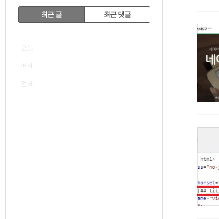
RECENTLY
최근 글
최근 댓글
최
VISITOR
근
오늘
글
어제
전체