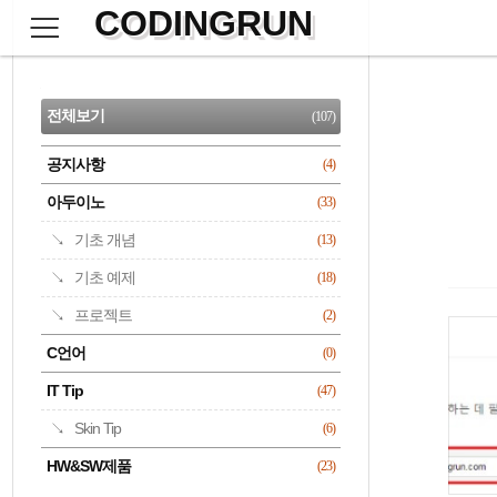
CODINGRUN
본
문
검
으
사
색
로
이
CATEGORY
바
드
로
전체보기
(107)
가
바
기
공지사항
(4)
명록
아두이노
(33)
기초 개념
(13)
기초 예제
(18)
프로젝트
(2)
C언어
(0)
IT Tip
(47)
Skin Tip
(6)
HW&SW제품
(23)