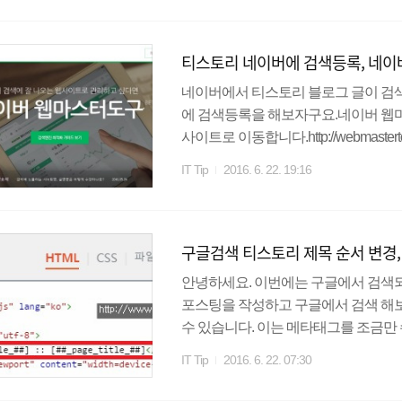
om과 같이 입력해주세요.그 다음 속
합니다.HTML 태그를 클릭하시고,
티스토리 네이버에 검색등록, 네이
네이버에서 티스토리 블로그 글이 검
에 검색등록을 해보자구요.네이버 웹
사이트로 이동합니다.http://webmaste
을 해 줍니다. 로그인을 하시면 위화
IT Tip
2016. 6. 22. 19:16
하고 있는 티스토리 블로그 사이트명을 
n.com만 입력하였습니다.티스토리 주소를 
해주세요. 다음 창으로 넘어오면 사이
구글검색 티스토리 제목 순서 변경,
부분
안녕하세요. 이번에는 구글에서 검색
포스팅을 작성하고 구글에서 검색 해보
수 있습니다. 이는 메타태그를 조금만
환경설정에서 꾸미기 -> HTML/CSS 
IT Tip
2016. 6. 22. 07:30
는대로 수정을 해 줍니다. 저 같은 경
같이 수정 해 주었습니다. 위와 같은 