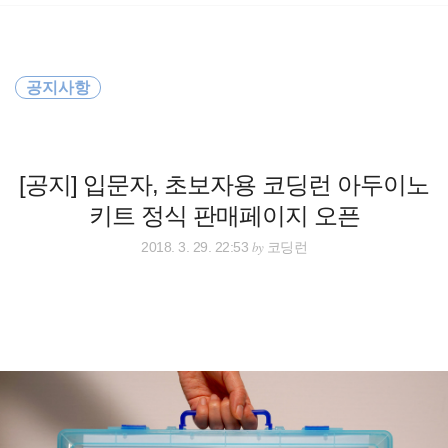
검
본
색
문
으
로
바
공지사항
로
방명록
가
기
[공지] 입문자, 초보자용 코딩런 아두이노
키트 정식 판매페이지 오픈
by
2018. 3. 29. 22:53
코딩런