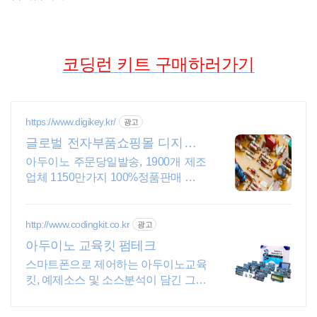
코딩런 키트 구매하러가기
https://www.digikey.kr/
광고
글로벌 전자부품쇼핑몰 디지키 6
만원이상 무료배송,당일발송
아두이노 주문당일발송, 1900개 제조
업체 1150만가지 100%정품판매 초특
가!
http://www.codingkit.co.kr
광고
아두이노 교육킷 펌테크
스마트폰으로 제어하는 아두이노교육
킷, 예제소스 및 소스분석이 담긴 그림
위주 메뉴얼