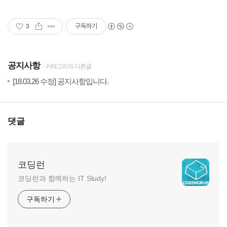
3
구독하기
공지사항
카테고리의 다른글
(23)
20
[18.03.26 수정] 공지사항입니다.
댓글
코딩런
코딩런과 함께하는 IT Study!
구독하기