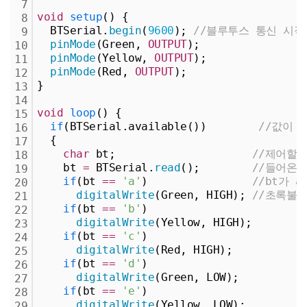
7
void
setup
() {
8
  BTSerial.
begin
(
9600
); 
//블루투스 통신 시작
9
pinMode
(Green, 
OUTPUT
);
10
pinMode
(Yellow, 
OUTPUT
);
11
pinMode
(Red, 
OUTPUT
); 
12
}
13
14
void
loop
() {
15
if
(BTSerial.available())        
//값이 
16
  {
17
char
 bt;                     
//제어할 
18
    bt 
=
 BTSerial.
read
();        
//들어온 
19
if
(bt 
=
=
'a'
)                
//bt가 a
20
digitalWrite
(Green, HIGH); 
//초록불 
21
if
(bt 
=
=
'b'
)
22
digitalWrite
(Yellow, HIGH);
23
if
(bt 
=
=
'c'
)
24
digitalWrite
(Red, HIGH);
25
if
(bt 
=
=
'd'
)
26
digitalWrite
(Green, LOW);
27
if
(bt 
=
=
'e'
)
28
digitalWrite
(Yellow, LOW);
29