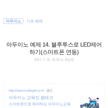
검
본
색
문
으
로
바
아두이노
기초 예제
로
방명록
가
기
아두이노 예제 14. 블루투스로 LED제어
하기(스마트폰 연동)
by
2017. 2. 15. 15:25
코딩런
http://www.codingkit.co.kr
광고
아두이노 교육킷 펌테크
스마트폰으로 제어하는 아두이노교육