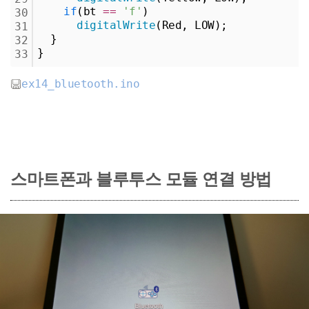
if
(bt 
=
=
'f'
)
30
digitalWrite
(Red, LOW);
31
  }
32
}
33
ex14_bluetooth.ino
스마트폰과 블루투스 모듈 연결
방법