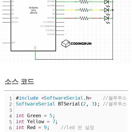
소스 코드
#
include
<
SoftwareSerial
.h
>
//블루투스 
1
SoftwareSerial
 BTSerial(
2
, 
3
); 
//블루투스 설정
2
3
int
 Green 
=
5
;
4
int
 Yellow 
=
7
;
5
int
 Red 
=
9
;    
//led 핀 설정
6