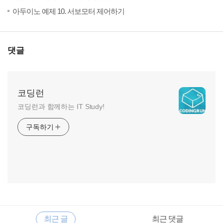
(17)
20
아두이노 예제 10. 서보모터 제어하기
댓글
코딩런
코딩런과 함께하는 IT Study!
구독하기
RECENTLY
사
최근 글
최근 댓글
이