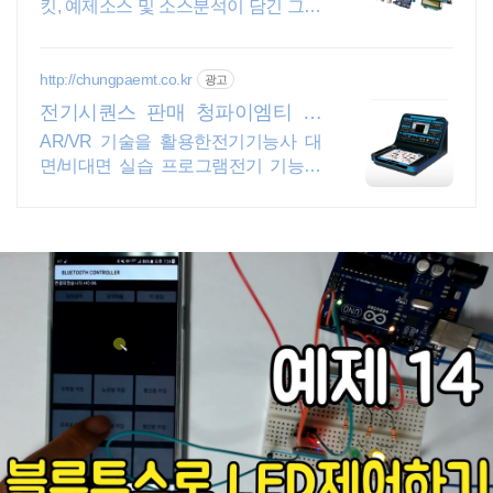
킷, 예제소스 및 소스분석이 담긴 그림
위주 메뉴얼
http://chungpaemt.co.kr
광고
전기시퀀스 판매 청파이엠티 교
육장비 잘 만드는 업체
AR/VR 기술을 활용한전기기능사 대
면/비대면 실습 프로그램전기 기능사
자격 취득