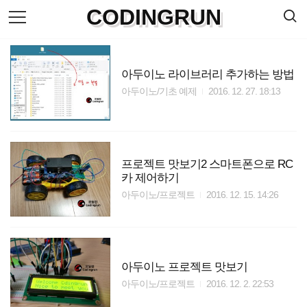
검
CODINGRUN
본
색
문
으
로
바
로
아두이노 라이브러리 추가하는 방법
방명록
가
아두이노/기초 예제
2016. 12. 27. 18:13
기
프로젝트 맛보기2 스마트폰으로 RC
카 제어하기
아두이노/프로젝트
2016. 12. 15. 14:26
아두이노 프로젝트 맛보기
아두이노/프로젝트
2016. 12. 2. 22:53