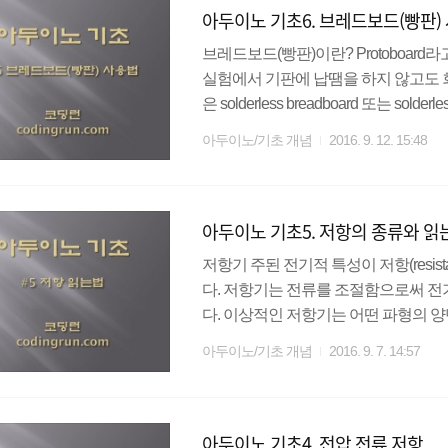
아두이노 기초6. 브레드보드(빵판)
신을 통해 이루어지며..
브레드보드(빵판)이란? Protoboard라
실험에서 기판에 납땜을 하지 않고도 
은 solderless breadboard 또는 s
가 있으나 각 쓰임새는 동일하다고 할
아두이노/기초 개념
2016. 9. 12. 15:48
수 있으므로 시제품을 만들 거나, 간
레드보드는 세로로 파진 홈(notch)인 중앙
minal strip)와 수직 방향의 버스 띠(bus
아두이노 기초5. 저항의 종류와 읽
저항기 주된 전기적 특성이 저항(resist
다. 저항기는 전류를 조절함으로써 
다. 이상적인 저항기는 어떤 파형의 
가 흐르는 저항기이다. 저항기에는 크
아두이노/기초 개념
2016. 9. 7. 14:57
라 고정저항기(fixed resistor)와 가변저
소피막 저항기 탄소피막 저항기는 세
홈을 파서 저항값을 조절하는 방법으로
아두이노 기초4. 전압 전류 저항
라 비절연형, 절연형, 간이절연..