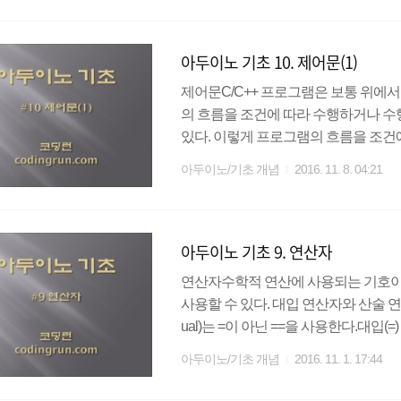
문의 반복 사이클을 살펴보면,1. 초기값
일 경우 반복문을 종료하고 5번으로 이
아두이노 기초 10. 제어문(1)
이용하여 초기값을 증..
제어문C/C++ 프로그램은 보통 위에서
의 흐름을 조건에 따라 수행하거나 수
있다. 이렇게 프로그램의 흐름을 조건
제어문의 종류조건문 : if - else문, 다중 if - e
아두이노/기초 개념
2016. 11. 8. 04:21
문기타 제어문 : break문, continue문
에 따라 프로그램의 흐름을 제어하는 명령문으로 if
있다. 1. 간단한 if문간단한 if문은 ..
아두이노 기초 9. 연산자
연산자수학적 연산에 사용되는 기호이다
사용할 수 있다. 대입 연산자와 산술 
ual)는 =이 아닌 ==을 사용한다.대입
하기(+) 연산자 : 피연산자의 값을 더한
아두이노/기초 개념
2016. 11. 1. 17:44
뺀다.곱하기(*) 연산자 : 피연산자의 값
값으로 나눈다.나머지(%) 연산자 : 