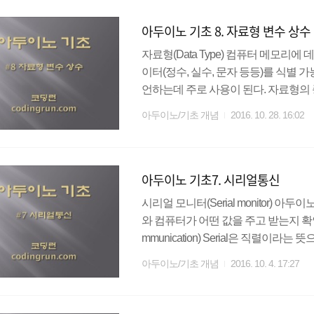
머지를 나타낸다.직접 코딩을 해 보면
아두이노 기초 8. 자료형 변수 상수
합하여 짧게 표현한 연산자 이다..
자료형(Data Type) 컴퓨터 메모리
이터(정수, 실수, 문자 등등)를 식별 
언하는데 주로 사용이 된다. 자료형의 
일한 자료형을 사용한다. 단, 8bit 
아두이노/기초 개념
2016. 10. 28. 16:02
메모리가 서로 다른 자료형이 존재한다. 
롤러를 사용하기 때문에 8bit 기반의 
하지 않는 수 시스템을 말한다. (정수 자
아두이노 기초7. 시리얼통신
서 임의의 데이터 값들..
시리얼 모니터(Serial monitor)
와 컴퓨터가 어떤 값을 주고 받는지 확인할
mmunication) Serial은 직렬이
채널이나 컴퓨터 버스를 거쳐 한 번에
아두이노/기초 개념
2016. 10. 4. 17:27
아두이노 우노의 경우 0번 핀(RX)과 
을 할 수 있다. 따라서 시리얼 통신을
수 없다. 소스코드를 컴파일하고 US