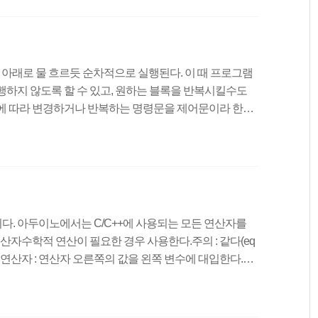
을 정한다.2. 조건을 따져본다. (참일 경우 3번으로 거짓
동한다.)3. 조건이 참이라면 문장을 실행한다.4. 증감식을
 아래로 물 흐르듯 순차적으로 실행된다. 이 때 프로그램
행하지 않도록 할 수 있고, 원하는 블록을 반복시킬수도
에 따라 변경하거나 반복하는 명령문을 제어문이라 한다.
lse문, switch - case문반복문 : for문, while문, do - while
, goto문, return문 조건문프로그램 실행 중에 조건(참, 거짓)
 - else문, 다중 if - else문, switch - case문등이
. 아두이노에서는 C/C++에 사용되는 모든 연산자를
연산자수학적 연산이 필요한 경우 사용한다.주의 : 같다(eq
(=) 연산자 : 연산자 오른쪽의 값을 왼쪽 변수에 대입한다.더
다.빼기(-) 연산자 : 피연산자의 왼쪽 값에서 오른쪽 값을
을 곱한다.나누기(/) 연산자 : 피연산자의 왼쪽 값을 오른쪽
피연산자의 왼쪽 값을 오른쪽 값으로 나눴을 때 구해지는 나