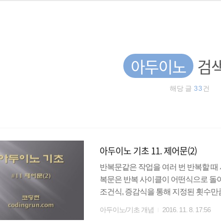
아두이노
검색
해당 글
33
건
아두이노 기초 11. 제어문(2)
반복문같은 작업을 여러 번 반복할 때 사용하
복문은 반복 사이클이 어떤식으로 돌아가는지
조건식, 증감식을 통해 지정된 횟수만큼
표현할 수 있으므로 반복문의 대표적
아두이노/기초 개념
2016. 11. 8. 17:56
(;)으로 구분한다. for문도 if문과 