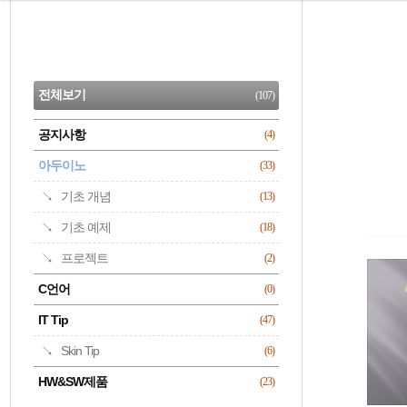
본
문
검
으
사
색
로
이
CATEGORY
바
드
로
전체보기
(107)
가
바
기
공지사항
(4)
명록
아두이노
(33)
기초 개념
(13)
기초 예제
(18)
프로젝트
(2)
C언어
(0)
IT Tip
(47)
Skin Tip
(6)
HW&SW제품
(23)