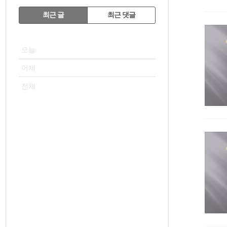
RECENTLY
최근 글
최근 댓글
최
VISITOR
근
오늘
글
어제
전체