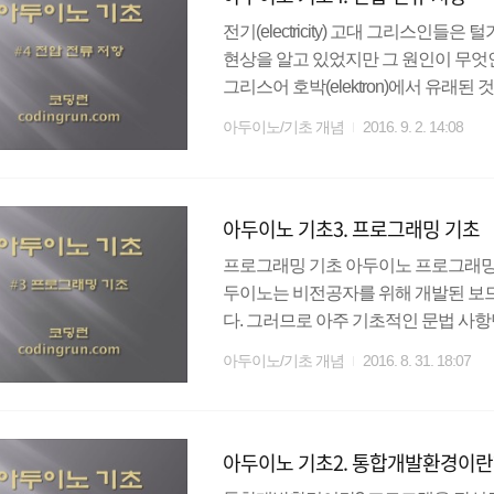
전기(electricity) 고대 그리스
현상을 알고 있었지만 그 원인이 무엇인지는
그리스어 호박(elektron)에서 유래된
할 수 있다. 전기는 일반적으로 전압
아두이노/기초 개념
2016. 9. 2. 14:08
는 경향이 있으나, 실은 전혀 다른 개
을 이용해 전압 전류를 설명하게 된다.
도록 하자. 전압 두 점 사이의 전기적
아두이노 기초3. 프로그래밍 기초
며, 물을 흐르게 해주는 ..
프로그래밍 기초 아두이노 프로그래밍을
두이노는 비전공자를 위해 개발된 보
다. 그러므로 아주 기초적인 문법 사
없을 것이다. 전처리 컴파일하기 이전
아두이노/기초 개념
2016. 8. 31. 18:07
반적으로 소스 프로그램을 변경하기 
들어 다른 파일의 내용을 소스 파일에
스 코드를 건드리지 않기 때문에 코
아두이노 기초2. 통합개발환경이란
로는 #include, #define, #error, #if 등이 있