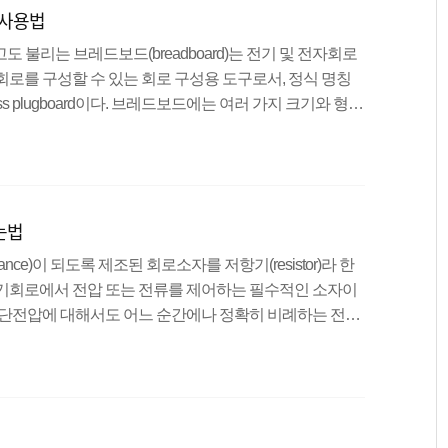
 사용법
고도 불리는 브레드보드(breadboard)는 전기 및 전자회로
회로를 구성할 수 있는 회로 구성용 도구로서, 정식 명칭
olderless plugboard이다. 브레드보드에는 여러 가지 크기와 형태
 수 있다. 브레드보드는 납땜을 하지 않고 회로를 구성할
단한 실험용으로 사용한다. 브레드보드(빵판) 알아보기 브
선(centerline)의 좌우에 위치한 수평 방향의 단자 띠(ter
 strip)로 구성된다. 단자 띠는 ..
는법
ance)이 되도록 제조된 회로소자를 저항기(resistor)라 한
전기회로에서 전압 또는 전류를 제어하는 필수적인 소자이
양단전압에 대해서도 어느 순간에나 정확히 비례하는 전류
기와 형태가 다른 여러 종류가 있으나 저항기는 용도에 따
항기(variable resistor)로 나눌 수 있다. 고정저항기 종류 탄
라믹 막대에 탄소분말을 피막 형태로 입힌 후 나선형으로
 만든다. 저항기의 표면에 입히는 절연도장의 유무에 따