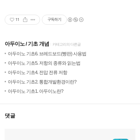
11
구독하기
아두이노
기초 개념
카테고리의 다른글
(7)
20
아두이노 기초6. 브레드보드(빵판) 사용법
(2)
20
아두이노 기초5. 저항의 종류와 읽는법
(11)
20
아두이노 기초4. 전압 전류 저항
(3)
20
아두이노 기초2. 통합개발환경이란?
(8)
20
아두이노 기초1. 아두이노란?
댓글