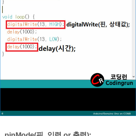
pinMode(핀, 입력 or 출력);