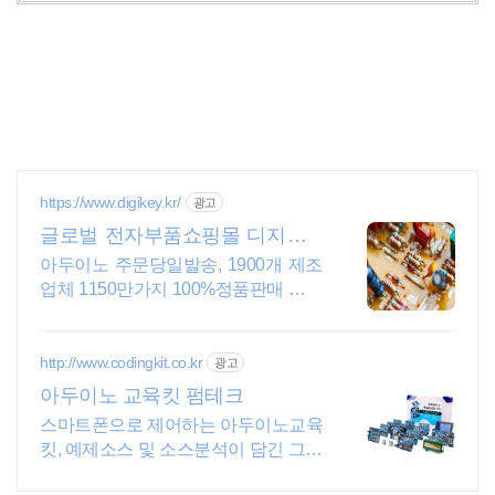
https://www.digikey.kr/
광고
글로벌 전자부품쇼핑몰 디지키 6
만원이상 무료배송,당일발송
아두이노 주문당일발송, 1900개 제조
업체 1150만가지 100%정품판매 초특
가!
http://www.codingkit.co.kr
광고
아두이노 교육킷 펌테크
스마트폰으로 제어하는 아두이노교육
킷, 예제소스 및 소스분석이 담긴 그림
위주 메뉴얼