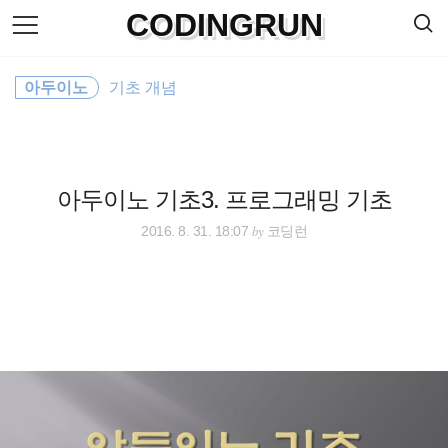
검
CODINGRUN
본
색
문
으
로
바
아두이노
기초 개념
로
방명록
가
기
아두이노 기초3. 프로그래밍 기초
by
2016. 8. 31. 18:07
코딩런