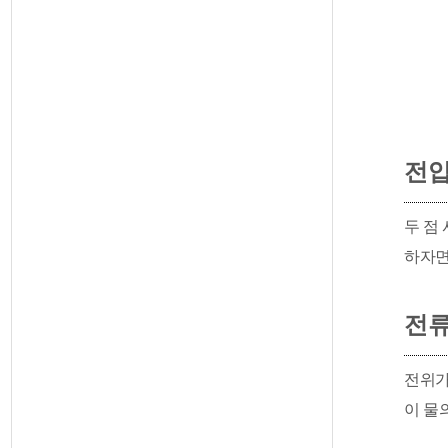
전
두 점
하자면
전
전위가
이 물