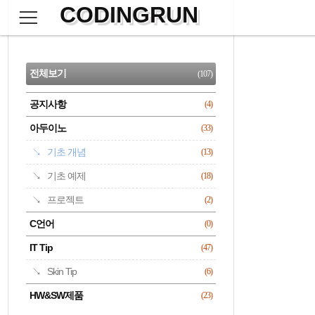
CODINGRUN
본
문
검
으
사
색
로
이
CATEGORY
바
드
로
전체보기
(107)
가
바
기
공지사항
(4)
명록
아두이노
(33)
기초 개념
(13)
기초 예제
(18)
프로젝트
(2)
C언어
(0)
IT Tip
(47)
Skin Tip
(6)
HW&SW제품
(23)