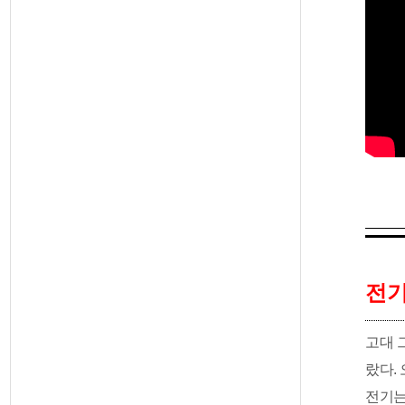
전기(
고대 
랐다. 
전기는