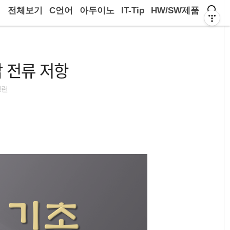
전체보기
C언어
아두이노
IT-Tip
HW/SW제품
압 전류 저항
딩런