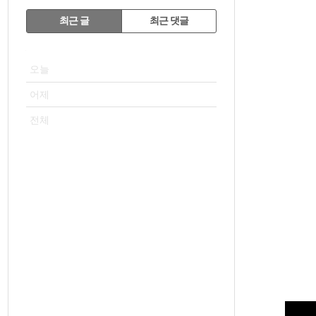
RECENTLY
최근 글
최근 댓글
최
VISITOR
근
오늘
글
어제
전체