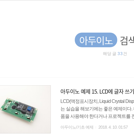
아두이노
검색
해당 글
33
건
아두이노 예제 15. LCD에 글자 쓰기(
LCD(액정표시장치, Liquid Crystal
는 실습을 해보기에는 좋은 예제이다.
품을 사용해야 한다거나 프로젝트를 진
는 I2C LCD 모듈을 사용하여 글자를 
아두이노/기초 예제
2018. 4. 10. 01:57
한 형태로 GND, VCC, SDA(Serial Dat