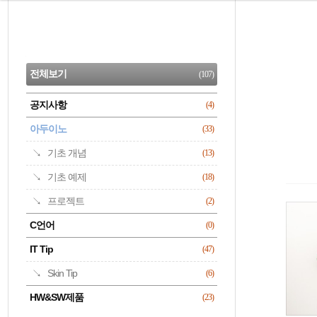
본
문
검
으
사
색
로
이
CATEGORY
바
드
로
전체보기
(107)
가
바
기
공지사항
(4)
명록
아두이노
(33)
기초 개념
(13)
기초 예제
(18)
프로젝트
(2)
C언어
(0)
IT Tip
(47)
Skin Tip
(6)
HW&SW제품
(23)