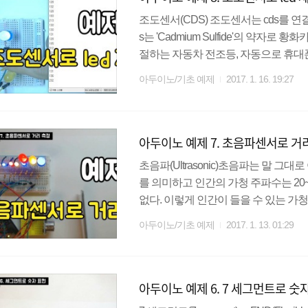
조도센서(CDS) 조도센서는 cds를 연
s는 'Cadmium Sulfide'의 약
절하는 자동차 전조등, 자동으로 휴대
조도센서 특징조도센서는 빛의 양에 따
아두이노/기초 예제
2017. 1. 16. 19:27
cds가 빛의 양을 측정한다. 빛의 양을
아져 저항값이 낮아지게 되며, 빛의 양
서 빛의 양과 저항값은 반비례 관계라
아두이노 예제 7. 초음파센서로 거
처럼 아무 방향으로 꽂아도 상관없다.실
초음파(Ultrasonic)초음파는 말 그
를 의미하고 인간의 가청 주파수는 20~
없다. 이렇게 인간이 들을 수 있는 
(Ultrasonic Sensor) 초음파 
아두이노/기초 예제
2017. 1. 13. 01:29
수 있다. 초음파센서는 trig핀으로 
서 메아리가 발생한다. 이 메아리는 e
나오는 시간을 계산하여 거리를 측정할 
아두이노 예제 6. 7 세그먼트로 숫
메뉴얼과 데이터시트를 ..