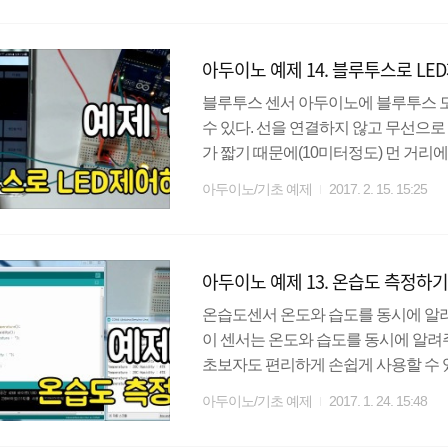
다. 총 12개의 배선을 단 4개의 배
에 유용하다. 또한 I2C Converter에
아두이노 예제 14. 블루투스로 L
블루투스 센서 아두이노에 블루투스 
수 있다. 선을 연결하지 않고 무선으
가 짧기 때문에(10미터정도) 먼 거리에
센서를 사용할 것이다. 가격이 저렴하
아두이노/기초 예제
2017. 2. 15. 15:25
장 많이 사용하는 부품이다. HC-06은 
은 데이터를 보낼 때, GND는 그라운드선
V단자에 연결하면 된다. 모듈에 따라
아두이노 예제 13. 온습도 측정하
여 규격을 맞추기 바란다. http://codin..
온습도센서 온도와 습도를 동시에 알려주
이 센서는 온도와 습도를 동시에 알
초보자도 편리하게 손쉽게 사용할 수 
노에 연결할 때는 5K옴 이상의 저항이 필요하다.
아두이노/기초 예제
2017. 1. 24. 15:48
GND를 사용한다. DHT라이브러리는
링크를 참고하기 바란다. http://codin