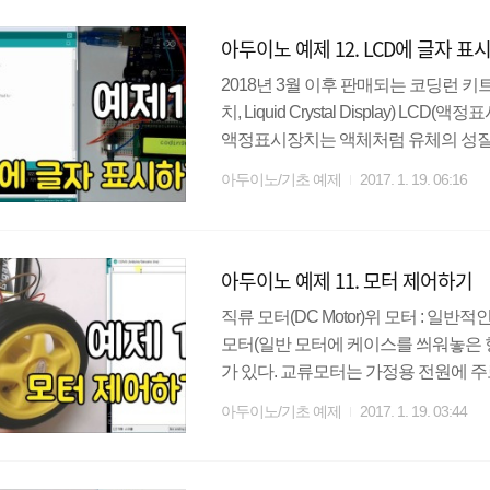
리얼 모니터에 온습도를 표기해 보자. 준
아두이노 예제 12. LCD에 글자 표
1개, ..
2018년 3월 이후 판매되는 코딩런 키트
치, Liquid Crystal Display)
액정표시장치는 액체처럼 유체의 성질
이러한 액체와 고체의 중간상태인 액
아두이노/기초 예제
2017. 1. 19. 06:16
치이다. 또한 저전압, 저전력으로 작
어지는 단점이 있다. LCD는 여러가지 
실습한다. LCD 라이브러리는 위 파
아두이노 예제 11. 모터 제어하기
참고하기 바란다. http://co..
직류 모터(DC Motor)위 모터 : 일
모터(일반 모터에 케이스를 씌워놓은 형태)
가 있다. 교류모터는 가정용 전원에 주
외부의 고정된 부분에 영구자석을 배치
아두이노/기초 예제
2017. 1. 19. 03:44
르는 전류의 방향을 전환함으로써 발
회전력을 얻게 된다. 직류 모터는 또
다. AC모터보다 수명이 짧고 힘이 약