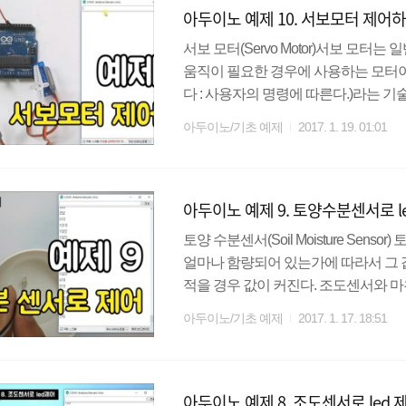
아두이노 예제 10. 서보모터 제어
N 사용) 모터드라이브는 여러가지 종류
서보 모터(Servo Motor)서보 모
움직이 필요한 경우에 사용하는 모터이
다 : 사용자의 명령에 따른다.)라는 
능한 것이다. 서보모터는 로봇, 장난감,
아두이노/기초 예제
2017. 1. 19. 01:01
용하는 서보모터는 SG90이라는 서
히 저렴하지만 0~180도까지만 회전
트를 참고해 보면 PWM을 사용하여 서보
아두이노 예제 9. 토양수분센서로 l
ms의 범위를 가지며 1ms 일때 0도, 2ms
토양 수분센서(Soil Moisture Se
얼마나 함량되어 있는가에 따라서 그 
적을 경우 값이 커진다. 조도센서와 
센서보드에는 토양에 직접 꽂는 센서 
아두이노/기초 예제
2017. 1. 17. 18:51
는 A0핀, 디지털 데이터를 측정하는 D
세밀하게 값을 조절하기 위해 파란색
해도 되지만 이번 실습에서는 조금 더
아두이노 예제 8. 조도센서로 led
정해 본다. 실습 내용토양 수분 센서를 