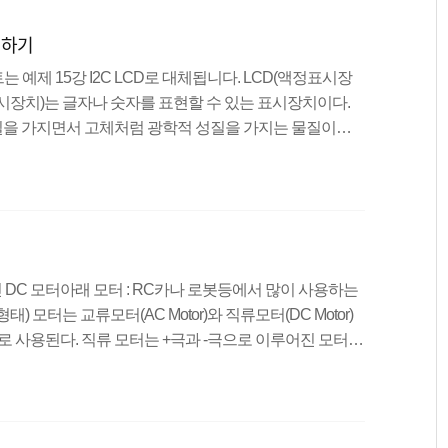
비물 아두이노 보드, 브레드 보드, 온습도센서(DHT11)
시하기
는 예제 15강 I2C LCD로 대체됩니다. LCD(액정표시장
 LCD(액정표시장치)는 글자나 숫자를 표현할 수 있는 표시장치이다.
을 가지면서 고체처럼 광학적 성질을 가지는 물질이다.
정의 전기적 성질을 이용하여 문자를 표시해 주는 표시장
동한다는 장점이 있지만, 시야각이 제한적이고 선명함이 떨
사이즈가 있고, 우리는 16x2 사이즈의 LCD를 이용하여
일을 다운 받고, 라이브러리를 추가하는 방법은 아래 링크를
반적인 DC 모터아래 모터 : RC카나 로봇등에서 많이 사용하는
 모터는 교류모터(AC Motor)와 직류모터(DC Motor)
로 사용된다. 직류 모터는 +극과 -극으로 이루어진 모터로
하고 내부 회전체에 코일을 감아 구성한다. 회전체에 흐
생하는 자기장과 자석 자기장의 상호 반발력을 이용하여
한 소음과 전력 소비가 낮고 속도제어가 세밀하게 가능하
하기 때문에 단시간 사용에 적합하다. 모터드라이브(L298