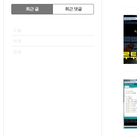
RECENTLY
최근 글
최근 댓글
최
VISITOR
근
오늘
글
어제
전체