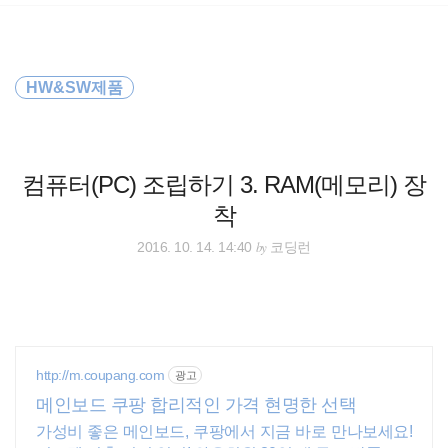
검
본
색
문
으
로
바
HW&SW제품
로
방명록
가
기
컴퓨터(PC) 조립하기 3. RAM(메모리) 장
착
by
2016. 10. 14. 14:40
코딩런
http://m.coupang.com
광고
메인보드 쿠팡 합리적인 가격 현명한 선택
가성비 좋은 메인보드, 쿠팡에서 지금 바로 만나보세요!