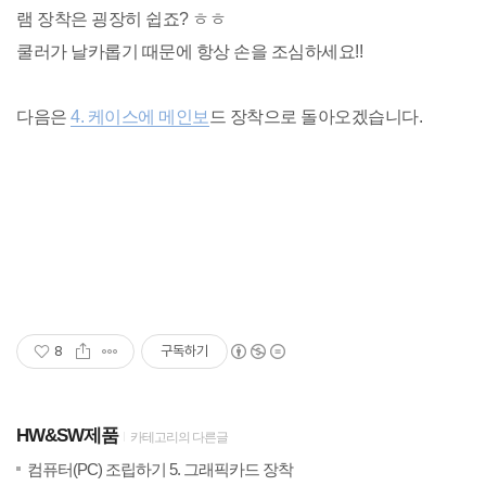
램 장착은 굉장히 쉽죠? ㅎㅎ
쿨러가 날카롭기 때문에 항상 손을 조심하세요!!
다음은
4. 케이스에 메인보
드 장착으로 돌아오겠습니다.
8
구독하기
HW&SW제품
카테고리의 다른글
(0)
20
컴퓨터(PC) 조립하기 5. 그래픽카드 장착