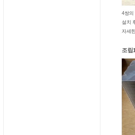
4쌍의
설치 
자세한
조립1