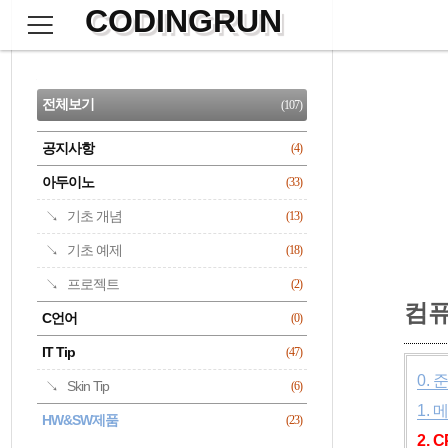
CODINGRUN
본
문
검
으
사
색
로
이
CATEGORY
바
드
로
전체보기
(107)
가
바
기
공지사항
(4)
명록
아두이노
(33)
기초 개념
(13)
기초 예제
(18)
프로젝트
(2)
컴퓨
C언어
(0)
IT Tip
(47)
0.
Skin Tip
(6)
1.
HW&SW제품
(23)
2. 