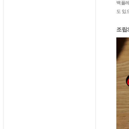
백플레
도 있
조립3