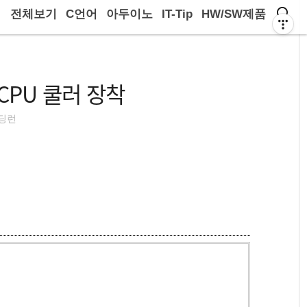
전체보기
C언어
아두이노
IT-Tip
HW/SW제품
 CPU 쿨러 장착
딩런