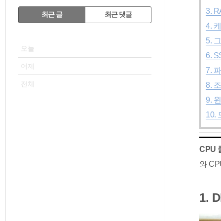
RECENTLY
3. 
최근 글
최근 댓글
4.
최
VISITOR
5.
근
오늘
글
6. 
어제
7. 
전체
8. 
9.
10
CPU 
와 C
1. 