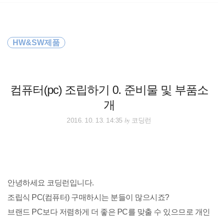
검
본
색
문
으
로
바
HW&SW제품
로
방명록
가
기
컴퓨터(pc) 조립하기 0. 준비물 및 부품소
개
by
2016. 10. 13. 14:35
코딩런
안녕하세요 코딩런입니다.
조립식 PC(컴퓨터) 구매하시는 분들이 많으시죠?
브랜드 PC보다 저렴하게 더 좋은 PC를 맞출 수 있으므로 개인