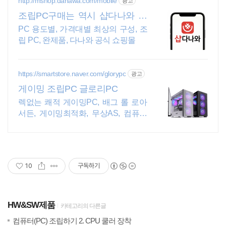
http://mshop.danawa.com/mobile
광고
조립PC구매는 역시 샵다나와 인
기 조립PC를 한눈에
PC 용도별, 가격대별 최상의 구성, 조
립 PC, 완제품, 다나와 공식 쇼핑몰
https://smartstore.naver.com/glorypc
광고
게이밍 조립PC 글로리PC
렉없는 쾌적 게이밍PC, 배그 롤 로아
서든, 게이밍최적화, 무상AS, 컴퓨터
구매
10
구독하기
HW&SW제품
카테고리의 다른글
(3)
20
컴퓨터(PC) 조립하기 2. CPU 쿨러 장착