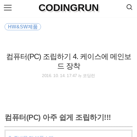
검
CODINGRUN
본
색
문
으
로
바
HW&SW제품
로
방명록
가
기
컴퓨터(PC) 조립하기 4. 케이스에 메인보
드 장착
by
2016. 10. 14. 17:47
코딩런
컴퓨터(PC) 아주 쉽게 조립하기!!!