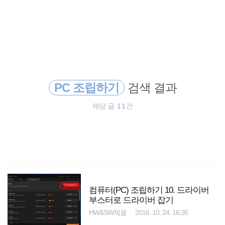
검
본
색
문
으
로
바
로
방명록
가
기
PC 조립하기
검색 결과
해당 글
11
건
컴퓨터(PC) 조립하기 10. 드라이버
부스터로 드라이버 잡기
HW&SW제품
2016. 10. 24. 16:26