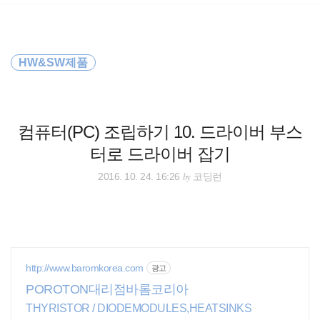
검
본
색
문
으
로
바
HW&SW제품
로
방명록
가
기
컴퓨터(PC) 조립하기 10. 드라이버 부스
터로 드라이버 잡기
by
2016. 10. 24. 16:26
코딩런
http://www.baromkorea.com
광고
POROTON대리점바롬코리아
THYRISTOR / DIODEMODULES,HEATSINKS