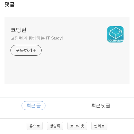
댓글
코딩런
코딩런과 함께하는 IT Study!
구독하기
RECENTLY
사
최근 글
최근 댓글
이
드
바
최
홈으로
방명록
로그아웃
맨위로
근