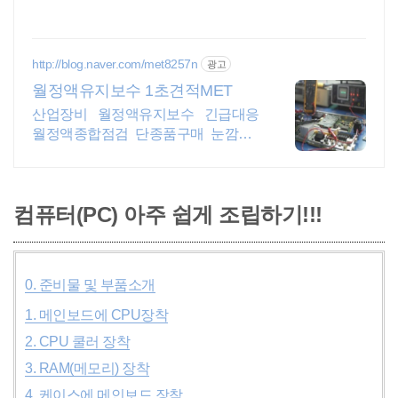
http://blog.naver.com/met8257n
광고
월정액유지보수 1초견적MET
산업장비 월정액유지보수 긴급대응
월정액종합점검 단종품구매 눈깜짝1
초견적조회
컴퓨터(PC) 아주 쉽게 조립하기!!!
0. 준비물 및 부품소개
1. 메인보드에 CPU장착
2. CPU 쿨러 장착
3. RAM(메모리) 장착
4. 케이스에 메인보드 장착