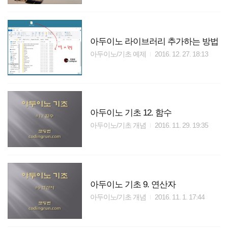
아두이노 라이브러리 추가하는 방법
아두이노/기초 예제
2016. 12. 27. 18:13
아두이노 기초 12. 함수
아두이노/기초 개념
2016. 11. 29. 19:35
아두이노 기초 9. 연산자
아두이노/기초 개념
2016. 11. 1. 17:44