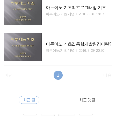
아두이노 기초3. 프로그래밍 기초
아두이노/기초 개념
2016. 8. 31. 18:07
아두이노 기초2. 통합개발환경이란?
아두이노/기초 개념
2016. 8. 29. 20:20
이전
1
다음
RECENTLY
사
최근 글
최근 댓글
이
드
바
최