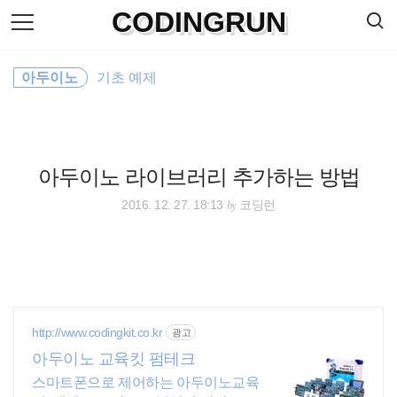
검
CODINGRUN
본
색
문
으
로
바
아두이노
기초 예제
로
방명록
가
기
아두이노 라이브러리 추가하는 방법
by
2016. 12. 27. 18:13
코딩런
http://www.codingkit.co.kr
광고
아두이노 교육킷 펌테크
스마트폰으로 제어하는 아두이노교육