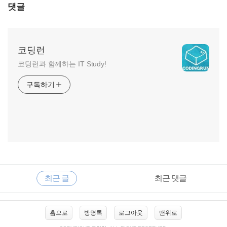
댓글
코딩런
코딩런과 함께하는 IT Study!
구독하기
RECENTLY
사
최근 글
최근 댓글
이
드
바
최
홈으로
방명록
로그아웃
맨위로
근