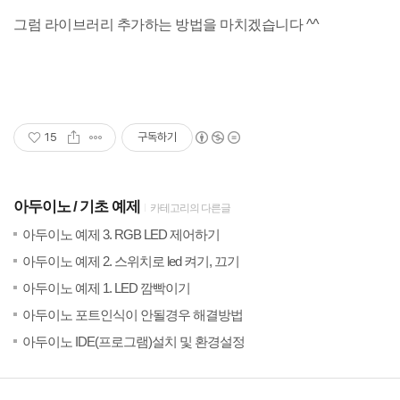
그럼 라이브러리 추가하는 방법을 마치겠습니다 ^^
15
구독하기
아두이노
기초 예제
카테고리의 다른글
(8)
20
아두이노 예제 3. RGB LED 제어하기
(8)
20
아두이노 예제 2. 스위치로 led 켜기, 끄기
(15)
20
아두이노 예제 1. LED 깜빡이기
(2)
20
아두이노 포트인식이 안될경우 해결방법
(6)
20
아두이노 IDE(프로그램)설치 및 환경설정