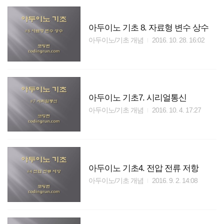
아두이노 기초 8. 자료형 변수 상수
아두이노/기초 개념
2016. 10. 28. 16:02
아두이노 기초7. 시리얼통신
아두이노/기초 개념
2016. 10. 4. 17:27
아두이노 기초4. 전압 전류 저항
아두이노/기초 개념
2016. 9. 2. 14:08