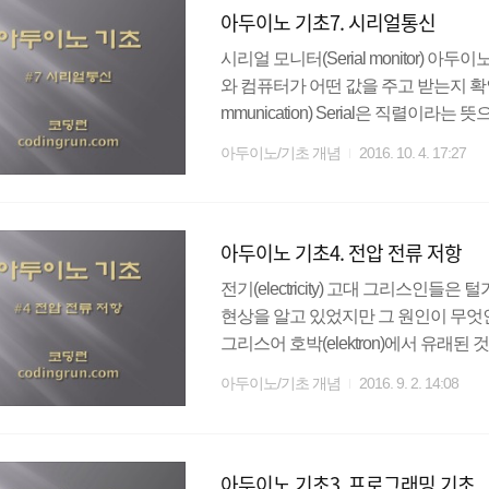
아두이노 기초7. 시리얼통신
서 임의의 데이터 값들..
시리얼 모니터(Serial monitor)
와 컴퓨터가 어떤 값을 주고 받는지 확인할
mmunication) Serial은 직렬이
채널이나 컴퓨터 버스를 거쳐 한 번에
아두이노/기초 개념
2016. 10. 4. 17:27
아두이노 우노의 경우 0번 핀(RX)과 
을 할 수 있다. 따라서 시리얼 통신을
수 없다. 소스코드를 컴파일하고 US
아두이노 기초4. 전압 전류 저항
신을 통해 이루어지며..
전기(electricity) 고대 그리스
현상을 알고 있었지만 그 원인이 무엇인지는
그리스어 호박(elektron)에서 유래된
할 수 있다. 전기는 일반적으로 전압
아두이노/기초 개념
2016. 9. 2. 14:08
는 경향이 있으나, 실은 전혀 다른 개
을 이용해 전압 전류를 설명하게 된다.
도록 하자. 전압 두 점 사이의 전기적
아두이노 기초3. 프로그래밍 기초
며, 물을 흐르게 해주는 ..