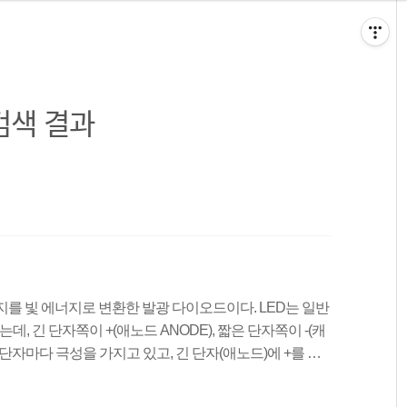
검색 결과
너지를 빛 에너지로 변환한 발광 다이오드이다. LED는 일반
, 긴 단자쪽이 +(애노드 ANODE), 짧은 단자쪽이 -(캐
각 단자마다 극성을 가지고 있고, 긴 단자(애노드)에 +를 짧
된다.전류가 지나치게 흐를경우 LED가 파손되거나 고장
는것이 좋다.저항을 고를 때에는 옴의법칙을 이용하여 저