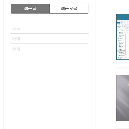
RECENTLY
최근 글
최근 댓글
최
VISITOR
근
오늘
글
어제
전체