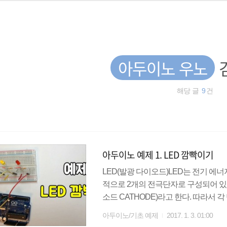
아두이노 우노
해당 글
9
건
아두이노 예제 1. LED 깜빡이기
LED(발광 다이오드)LED는 전기 에
적으로 2개의 전극단자로 구성되어 있는데
소드 CATHODE)라고 한다. 따라서 
은 단자(캐소드)에 -전극을 연결하면 
아두이노/기초 예제
2017. 1. 3. 01:00
이 발생할 수 있으므로 저항을 달아주