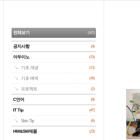
본
문
검
으
사
색
로
이
CATEGORY
바
드
로
전체보기
(107)
가
바
기
공지사항
(4)
명록
아두이노
(33)
기초 개념
(13)
기초 예제
(18)
프로젝트
(2)
C언어
(0)
IT Tip
(47)
Skin Tip
(6)
HW&SW제품
(23)