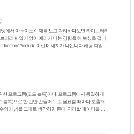
R(저항)R(저항)=V(전압)/I(전류)I(전류)=V(전압)/R(저항)
 하므로, R = V / I를 사용하면, LED의 필요전압은 2
법
터넷에서 아두이노 예제를 보고 따라하다보면 라이브러리
이브러리 파일이 없어 에러가 나는 경험을 해 보셨을 겁니
or directory' #include 이런 메세지가 나옵니다.해당 파일이
다.라이브러리 파일이 없을 경우 위와같은 에러가 납니다.
러 해결!!! 고고!!IDE에서 자체적으로 라이브러리 다운받
다운받을 수 있습니다.스케치 -> 라이브러리 포함하기 ->
요. 그럼 라이브러리 매니저가 나오고 원하는 라이브러리
위한 프로그램(코드 블록)이다. 프로그램에서 동일하게
 블록)으로 한 번만 만들어 두고 필요할 때마다 호출해
함수의 개념을 그대로 생각하면 된다. 처리할 데이터를 함
산(처리)하고 그 결과값을 다시 반환해 주는 원리이다.
코드가 간결해지며 사람이 알아보기에도 좋다. 특히, 반
일일히 수정하는 것이 아닌 함수 부분만 수정하면 되므로