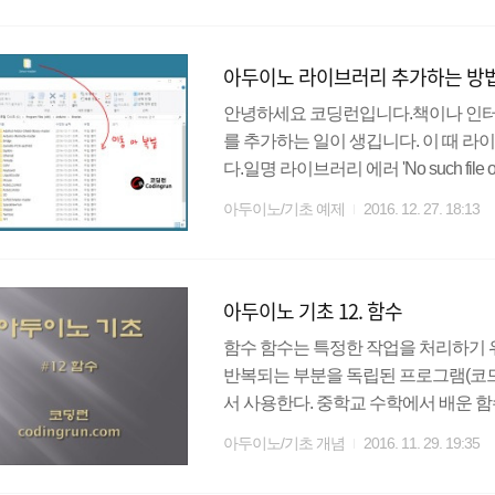
항을 선정한다. 옴의법칙V(전압)=I(전류)*
우리는 LED를 보호하기 위한 저항을 달아야
아두이노 라이브러리 추가하는 방
V이며, 소모전..
안녕하세요 코딩런입니다.책이나 인
를 추가하는 일이 생깁니다. 이 때 라
다.일명 라이브러리 에러 'No such file 
나 폴더가 없을 때 발생하는 에러입니
아두이노/기초 예제
2016. 12. 27. 18:13
당황하지 마시고, 천천히 따라오시면 에
기 IDE에서 자체적으로 라이브러리르 
라이브러리 관리...으로 진입해 주세
아두이노 기초 12. 함수
파일을 검색해 주세요.위와같이 내가..
함수 함수는 특정한 작업을 처리하기 
반복되는 부분을 독립된 프로그램(코드
서 사용한다. 중학교 수학에서 배운 
수통에 넣고 함수통에서는 데이터를 계
아두이노/기초 개념
2016. 11. 29. 19:35
이렇게 반복되는 기능들을 모듈화하면 
복되는 작업들을 수정할 일이 생기면 