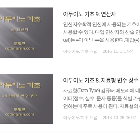
유지보수 측면에서도 매우 유용하다.
아두이노 기초 9. 연산자
러리 함수와 사용자 정의 함수로 구분할 
연산자수학적 연산에 사용되는 기호이다
사용할 수 있다. 대입 연산자와 산술 
ual)는 =이 아닌 ==을 사용한다.대입
하기(+) 연산자 : 피연산자의 값을 더한
아두이노/기초 개념
2016. 11. 1. 17:44
뺀다.곱하기(*) 연산자 : 피연산자의 값
값으로 나눈다.나머지(%) 연산자 : 
머지를 나타낸다.직접 코딩을 해 보면
아두이노 기초 8. 자료형 변수 상수
합하여 짧게 표현한 연산자 이다..
자료형(Data Type) 컴퓨터 메모리
이터(정수, 실수, 문자 등등)를 식별 
언하는데 주로 사용이 된다. 자료형의 
일한 자료형을 사용한다. 단, 8bit 
아두이노/기초 개념
2016. 10. 28. 16:02
메모리가 서로 다른 자료형이 존재한다. 
롤러를 사용하기 때문에 8bit 기반의 
하지 않는 수 시스템을 말한다. (정수 자