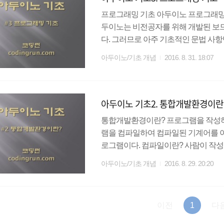
프로그래밍 기초 아두이노 프로그래밍을
두이노는 비전공자를 위해 개발된 보
다. 그러므로 아주 기초적인 문법 사
없을 것이다. 전처리 컴파일하기 이전
아두이노/기초 개념
2016. 8. 31. 18:07
반적으로 소스 프로그램을 변경하기 
들어 다른 파일의 내용을 소스 파일에
스 코드를 건드리지 않기 때문에 코
아두이노 기초2. 통합개발환경이란
로는 #include, #define, #error, #if 등이 있
통합개발환경이란? 프로그램을 작성하
램을 컴파일하여 컴파일된 기계어를 
로그램이다. 컴파일이란? 사람이 작성
터가 인식할 수 있게 변환하는 과정. 다운로드 
아두이노/기초 개념
2016. 8. 29. 20:20
53 포트인식이 안될 경우 : http://cod
구성은 파일, 편집, 스케치 등등을 나
케치를 작성하는 텍스트 에디터 프로그
이전
1
다
확인(컴파일) : 인간의..