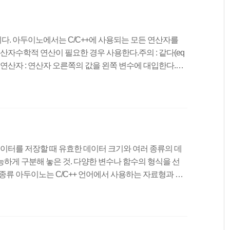
 라이브러리 함수와 사용자 정의 함수함수는 크게 라이브
수 있다. 라이브러리 함수 : 컴파일러를 만..
. 아두이노에서는 C/C++에 사용되는 모든 연산자를
연산자수학적 연산이 필요한 경우 사용한다.주의 : 같다(eq
(=) 연산자 : 연산자 오른쪽의 값을 왼쪽 변수에 대입한다.더
다.빼기(-) 연산자 : 피연산자의 왼쪽 값에서 오른쪽 값을
을 곱한다.나누기(/) 연산자 : 피연산자의 왼쪽 값을 오른쪽
피연산자의 왼쪽 값을 오른쪽 값으로 나눴을 때 구해지는 나
 쉽게 이해할 수 있다. 복합대입 연산자다른 연산자와 결
에 데이터를 저장할 때 유효한 데이터 크기와 여러 종류의 데
가능하게 구분해 놓은 것. 다양한 변수나 함수의 형식을 선
종류 아두이노는 C/C++ 언어에서 사용하는 자료형과 동
기반의 마이크로컨트롤러와 32bit 기반의 마이크로컨트롤러는
(아두이노 우노 보드는 AVR Atmega328 마이크로컨트
마이크로컨트롤러이다.) 부호 없음 : +나 -라는 부호를 구별
료형 앞에만 unsigned를 붙일 수 있다.) 변수 프로그램에