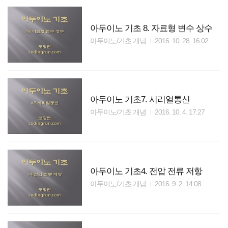
아두이노 기초 8. 자료형 변수 상수
아두이노/기초 개념
2016. 10. 28. 16:02
아두이노 기초7. 시리얼통신
아두이노/기초 개념
2016. 10. 4. 17:27
아두이노 기초4. 전압 전류 저항
아두이노/기초 개념
2016. 9. 2. 14:08