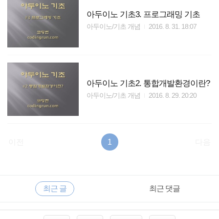
아두이노 기초3. 프로그래밍 기초
아두이노/기초 개념
2016. 8. 31. 18:07
아두이노 기초2. 통합개발환경이란?
아두이노/기초 개념
2016. 8. 29. 20:20
이전
1
다음
RECENTLY
사
최근 글
최근 댓글
이
드
바
최