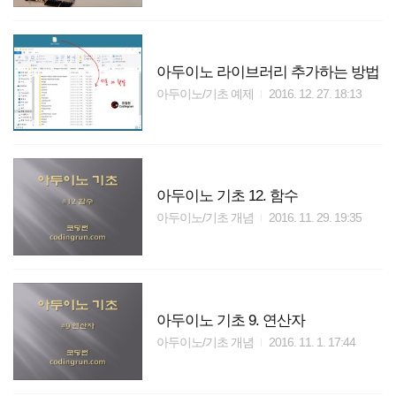
아두이노 라이브러리 추가하는 방법
아두이노/기초 예제
2016. 12. 27. 18:13
아두이노 기초 12. 함수
아두이노/기초 개념
2016. 11. 29. 19:35
아두이노 기초 9. 연산자
아두이노/기초 개념
2016. 11. 1. 17:44