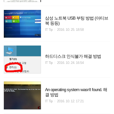
삼성 노트북 USB 부팅 방법 (아티브
북 등등)
IT Tip
2016. 10. 25. 18:58
하드디스크 인식불가 해결 방법
IT Tip
2016. 10. 24. 16:54
An operating system wasn't found. 해
결 방법
IT Tip
2016. 10. 12. 17:21