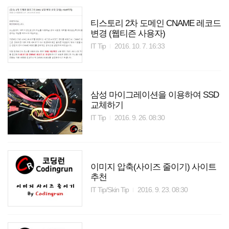
티스토리 2차 도메인 CNAME 레코드
변경 (웹티즌 사용자)
IT Tip
2016. 10. 7. 16:33
삼성 마이그레이션을 이용하여 SSD
교체하기
IT Tip
2016. 9. 26. 08:30
이미지 압축(사이즈 줄이기) 사이트
추천
IT Tip/Skin Tip
2016. 9. 23. 08:30