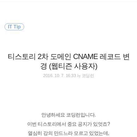
검
본
색
문
으
로
바
IT Tip
로
방명록
가
기
티스토리 2차 도메인 CNAME 레코드 변
경 (웹티즌 사용자)
by
2016. 10. 7. 16:33
코딩런
안녕하세요 코딩런입니다.
이번 티스토리에서 중요 공지가 있엇죠?
열심히 강의 만드느라 모르고 있었는데,