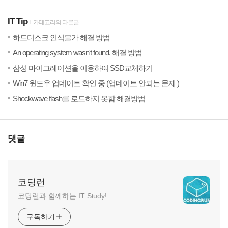
IT Tip
카테고리의 다른글
(2)
20
하드디스크 인식불가 해결 방법
(10)
20
An operating system wasn't found. 해결 방법
(9)
20
삼성 마이그레이션을 이용하여 SSD교체하기
(0)
20
Win7 윈도우 업데이트 확인 중 (업데이트 안되는 문제 )
(0)
20
Shockwave flash를 로드하지 못함 해결방법
댓글
코딩런
코딩런과 함께하는 IT Study!
구독하기