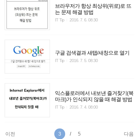
브라우저가 항상 최상위(위로)로 뜨
는 문제 해결 방법
IT Tip
2016. 7. 6. 08:30
구글 검색결과 새탭/새창으로 열기
IT Tip
2016. 7. 5. 08:30
익스플로러에서 내보낸 즐겨찾기(북
마크)가 인식되지 않을 때 해결 방법
IT Tip
2016. 7. 4. 08:00
이전
3
5
다음