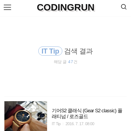
검
CODINGRUN
본
색
문
으
로
바
로
방명록
가
기
IT Tip
검색 결과
해당 글
47
건
기어S2 클래식 (Gear S2 classic) 플
래티넘 / 로즈골드
IT Tip
2016. 7. 17. 08:00