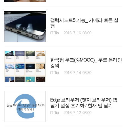
갤럭시노트5 기능_ 카메라 빠른 실
행
IT Tip
2016. 7. 16. 08:00
한국형 무크(K-MOOC)_ 무료 온라인
강의
IT Tip
2016. 7. 14. 08:30
Edge 브라우저 (엣지 브라우저) 탭
닫기 설정 초기화 / 현재 탭 닫기
IT Tip
2016. 7. 12. 08:00