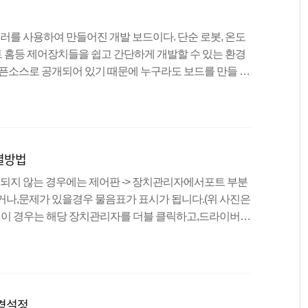
를 사용하여 만들어진 개발 보드이다. 단순 로봇, 온도
마트 홈등 제어장치들을 쉽고 간단하게 개발할 수 있는 환경
오픈소스로 공개되어 있기 때문에 누구라도 보드를 만들 수
 아두이노 호환보드가 시중에 다수 존재한다. 마이크로컨
고 불리며, 중앙처리장치(CPU)와 주변장치들을 하나의
킨 칩을 지칭하는 말이다. 간단하게 하나의 칩으로 이루
VR 아트멜이란 반도체 회사에서 제작판매하는 마이크로컨
결방법
 사용된 ATmega328이 AVR에..
 되지 않는 경우에는 제어판 -> 장치관리자에서포트 부분
거나,문제가 있을경우 물음표가 표시가 됩니다.(위 사진은
 이 경우는 해당 장치관리자를 더블 클릭하고,드라이버 ->
버의 위치는 아두이노 설치 위치를 지정해주세요.자, 이
볼까요? 예제는 Basics에 있는 Blink를실행해 보겠습
표가 업로드입니다. 업로드를 해 주면! 해당 부분이 깜빡
아두이노를 즐길 모든 준비는 끝!!
환경설정