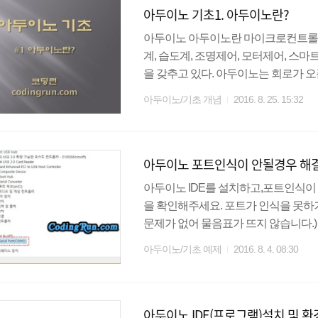
아두이노 기초1. 아두이노란?
확인(컴파일) : 인간의..
아두이노 아두이노란 마이크로컨트롤러
계, 습도계, 조명제어, 모터제어, 스
을 갖추고 있다. 아두이노는 회로가 
있다. 그러므로 현재는 가격이 저렴한
아두이노/기초 개념
2016. 8. 25. 15:32
트롤러 마이크로컨트롤러 혹은 MCU라
칩으로 집약시켜 컨트롤 기능에 특화시
어진 소형 컴퓨터라고 할수 있다. A
아두이노 포트인식이 안될경우 해
트롤러 시리즈 중 하나로, 아두이노 우노에
아두이노 IDE를 설치하고,포트인식이
을 확인해주세요. 포트가 인식을 못하
문제가 없어 물음표가 뜨지 않습니다.)
드라이버 업데이트를 해줍니다. 드라이
아두이노/기초 예제
2016. 8. 4. 08:30
제 제대로 연결이 되었는지예제를 실행해 
니다. 빨간 화살표가 컴파일,파란 화살
깜빡 한답니다 ^^ 여기 까지 오셨으면
아두이노 IDE(프로그램)설치 및 