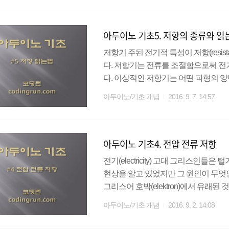
at: left; 였던 아이를 float: right;로 f
었지만 겹쳐지고 깨져서 나오네요.다른
아두이노 기초5. 저항의 종류와 읽
저항기 주된 전기적 특성이 저항(resist
다. 저항기는 전류를 조절함으로써 
다. 이상적인 저항기는 어떤 파형의 
가 흐르는 저항기이다. 저항기에는 크
아두이노/기초 개념
2016. 9. 7. 14:57
라 고정저항기(fixed resistor)와 가변저
소피막 저항기 탄소피막 저항기는 세
홈을 파서 저항값을 조절하는 방법으로
아두이노 기초4. 전압 전류 저항
라 비절연형, 절연형, 간이절연..
전기(electricity) 고대 그리스
현상을 알고 있었지만 그 원인이 무엇인지는
그리스어 호박(elektron)에서 유래된
할 수 있다. 전기는 일반적으로 전압
아두이노/기초 개념
2016. 9. 2. 14:08
는 경향이 있으나, 실은 전혀 다른 개
을 이용해 전압 전류를 설명하게 된다.