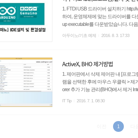
1. FTDI USB 드라이버 설치하기 http://w
하여, 운영체제에 맞는 드라이버를 다
up executable를 다운받았습니다. 다
파는 보드는 UNO보드와 100% 호환
아두이노/기초 예제
2016. 8. 3. 17:33
동일합니다. 아두이노 IDE 설치 : https://
지에 접속하여 OS 환경에 맞는 셋업을
으나, 기부를 원하신다면 아두이노 발전
ActiveX, BHO 제거방법
1. 제어판에서 삭제 제어판 내 [프로그램
램을 선택한 후에 마우스 우클릭 > 제거 또는
orer 추가 기능 관리(BHO)에서 제거 In
관리에서 설치된 BHO를 확인할 수 있
IT Tip
2016. 7. 1. 08:30
클릭하여 메뉴 모음에 체크해주세요.BHO는 
니다. 자세히 알고 싶으신 분은 위키백과를 참조하세
per_Object 좌측 하단의 표시를 [모든 추
이전
1
다