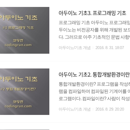
도록 하자. 전압 두 점 사이의 전기적
아두이노 기초3. 프로그래밍 기초
며, 물을 흐르게 해주는 ..
프로그래밍 기초 아두이노 프로그래밍을
두이노는 비전공자를 위해 개발된 보
다. 그러므로 아주 기초적인 문법 사
없을 것이다. 전처리 컴파일하기 이전
아두이노/기초 개념
2016. 8. 31. 18:07
반적으로 소스 프로그램을 변경하기 
들어 다른 파일의 내용을 소스 파일에
스 코드를 건드리지 않기 때문에 코
아두이노 기초2. 통합개발환경이란
로는 #include, #define, #error, #if 등이 있
통합개발환경이란? 프로그램을 작성하
램을 컴파일하여 컴파일된 기계어를 
로그램이다. 컴파일이란? 사람이 작성
터가 인식할 수 있게 변환하는 과정. 다운로드 
아두이노/기초 개념
2016. 8. 29. 20:20
53 포트인식이 안될 경우 : http://cod
구성은 파일, 편집, 스케치 등등을 나
케치를 작성하는 텍스트 에디터 프로그