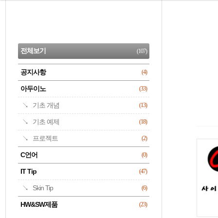
본
문
검
으
사
색
로
이
CATEGORY
바
드
로
전체보기
(107)
가
바
기
공지사항
(4)
명록
아두이노
(33)
기초 개념
(13)
기초 예제
(18)
프로젝트
(2)
C언어
(0)
IT Tip
(47)
Skin Tip
(6)
HW&SW제품
(23)