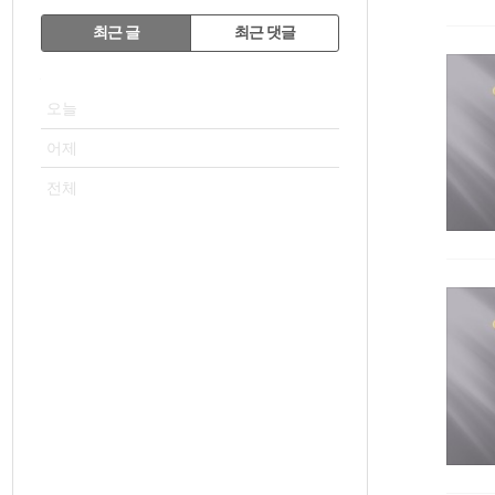
RECENTLY
최근 글
최근 댓글
최
VISITOR
근
오늘
글
어제
전체