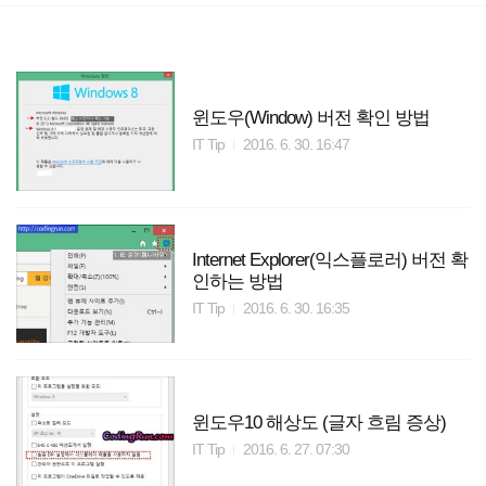
검
본
색
문
으
로
바
로
윈도우(Window) 버전 확인 방법
방명록
가
IT Tip
2016. 6. 30. 16:47
기
Internet Explorer(익스플로러) 버전 확
인하는 방법
IT Tip
2016. 6. 30. 16:35
윈도우10 해상도 (글자 흐림 증상)
IT Tip
2016. 6. 27. 07:30