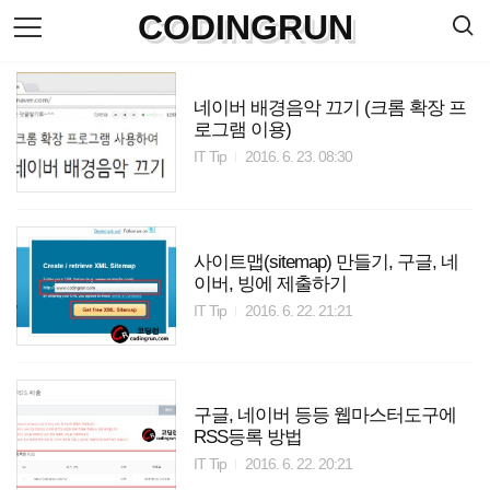
검
CODINGRUN
본
색
문
으
로
바
네이버 배경음악 끄기 (크롬 확장 프
로
방명록
로그램 이용)
가
기
IT Tip
2016. 6. 23. 08:30
사이트맵(sitemap) 만들기, 구글, 네
이버, 빙에 제출하기
IT Tip
2016. 6. 22. 21:21
구글, 네이버 등등 웹마스터도구에
RSS등록 방법
IT Tip
2016. 6. 22. 20:21