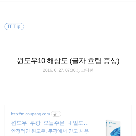
검
본
색
문
으
로
바
IT Tip
로
방명록
가
기
윈도우10 해상도 (글자 흐림 증상)
by
2016. 6. 27. 07:30
코딩런
http://m.coupang.com
광고
윈도우 쿠팡 오늘주문 내일도착
로켓배송
안정적인 윈도우, 쿠팡에서 믿고 사용