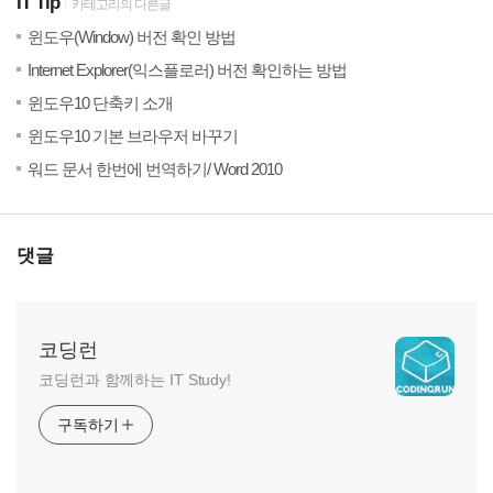
IT Tip
카테고리의 다른글
(0)
20
윈도우(Window) 버전 확인 방법
(0)
20
Internet Explorer(익스플로러) 버전 확인하는 방법
(0)
20
윈도우10 단축키 소개
(0)
20
윈도우10 기본 브라우저 바꾸기
(0)
20
워드 문서 한번에 번역하기/ Word 2010
댓글
코딩런
코딩런과 함께하는 IT Study!
구독하기