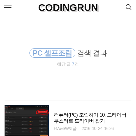
검
CODINGRUN
본
색
문
으
로
바
로
방명록
가
기
PC 셀프조립
검색 결과
해당 글
7
건
컴퓨터(PC) 조립하기 10. 드라이버
부스터로 드라이버 잡기
HW&SW제품
2016. 10. 24. 16:26