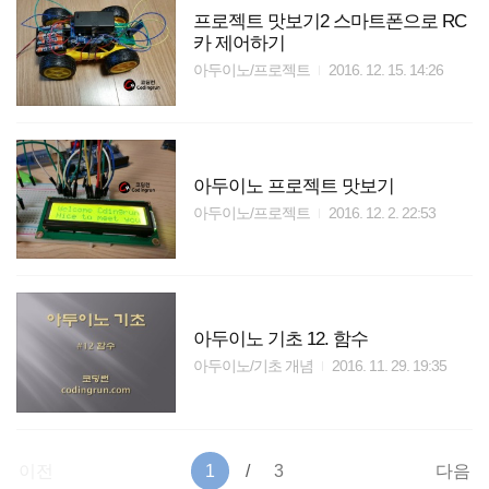
프로젝트 맛보기2 스마트폰으로 RC
카 제어하기
아두이노/프로젝트
2016. 12. 15. 14:26
아두이노 프로젝트 맛보기
아두이노/프로젝트
2016. 12. 2. 22:53
아두이노 기초 12. 함수
아두이노/기초 개념
2016. 11. 29. 19:35
이전
1
3
다음