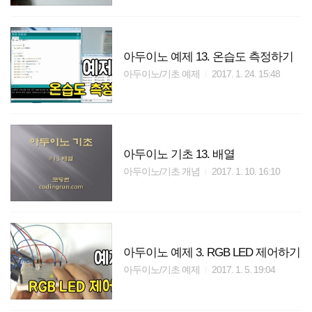
아두이노 예제 13. 온습도 측정하기
아두이노/기초 예제
2017. 1. 24. 15:48
아두이노 기초 13. 배열
아두이노/기초 개념
2017. 1. 10. 16:10
아두이노 예제 3. RGB LED 제어하기
아두이노/기초 예제
2017. 1. 5. 19:04