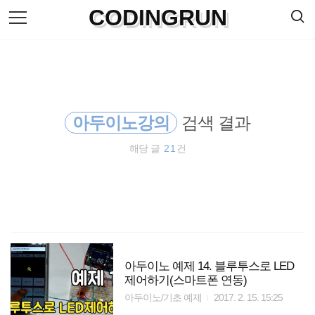
검
CODINGRUN
본
색
문
으
로
바
로
방명록
가
기
아두이노강의
검색 결과
해당 글
21
건
아두이노 예제 14. 블루투스로 LED
제어하기(스마트폰 연동)
아두이노/기초 예제
2017. 2. 15. 15:25