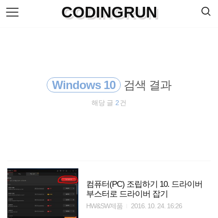
검
CODINGRUN
본
색
문
으
로
바
로
방명록
가
기
Windows 10
검색 결과
해당 글
2
건
컴퓨터(PC) 조립하기 10. 드라이버
부스터로 드라이버 잡기
HW&SW제품
2016. 10. 24. 16:26