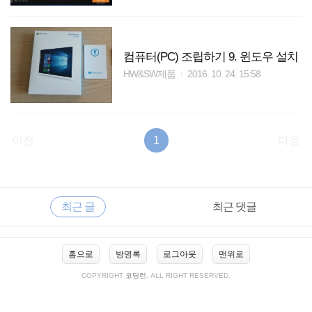
컴퓨터(PC) 조립하기 9. 윈도우 설치
HW&SW제품
2016. 10. 24. 15:58
이전
1
다음
RECENTLY
사
최근 글
최근 댓글
이
드
바
최
홈으로
방명록
로그아웃
맨위로
근
글
COPYRIGHT
코딩런
, ALL RIGHT RESERVED.