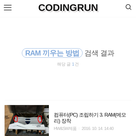
검
CODINGRUN
본
색
문
으
로
바
로
방명록
가
기
RAM 끼우는 방법
검색 결과
해당 글
1
건
컴퓨터(PC) 조립하기 3. RAM(메모
리) 장착
HW&SW제품
2016. 10. 14. 14:40