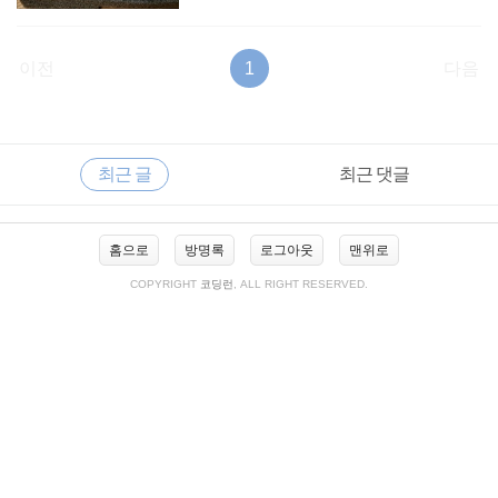
이전
1
다음
RECENTLY
사
최근 글
최근 댓글
이
드
바
최
홈으로
방명록
로그아웃
맨위로
근
글
COPYRIGHT
코딩런
, ALL RIGHT RESERVED.