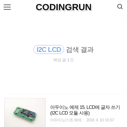
검
CODINGRUN
본
색
문
으
로
바
로
방명록
가
기
I2C LCD
검색 결과
해당 글
1
건
아두이노 예제 15. LCD에 글자 쓰기
(I2C LCD 모듈 사용)
아두이노/기초 예제
2018. 4. 10. 01:57