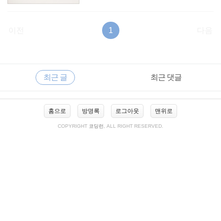
이전
1
다음
RECENTLY
사
최근 글
최근 댓글
이
드
바
최
홈으로
방명록
로그아웃
맨위로
근
글
COPYRIGHT
코딩런
, ALL RIGHT RESERVED.