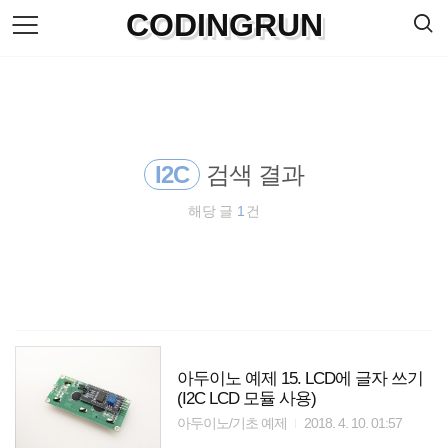
검
CODINGRUN
본
색
문
으
로
바
로
방명록
가
기
I2C
검색 결과
해당 글
1
건
아두이노 예제 15. LCD에 글자 쓰기
(I2C LCD 모듈 사용)
아두이노/기초 예제
2018. 4. 10. 01:57