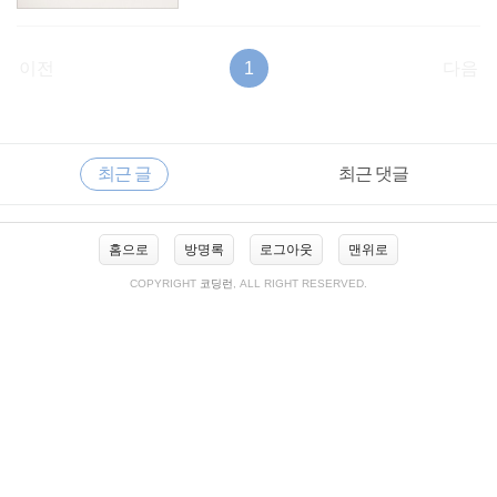
이전
1
다음
RECENTLY
사
최근 글
최근 댓글
이
드
바
최
홈으로
방명록
로그아웃
맨위로
근
글
COPYRIGHT
코딩런
, ALL RIGHT RESERVED.