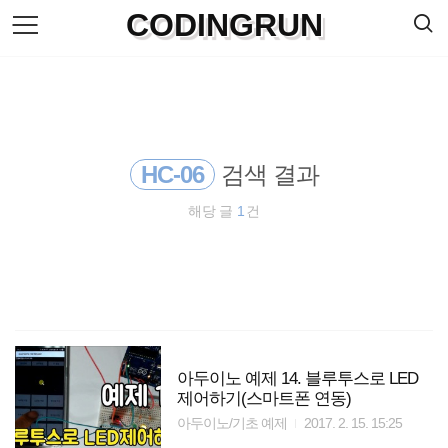
검
CODINGRUN
본
색
문
으
로
바
로
방명록
가
기
HC-06
검색 결과
해당 글
1
건
아두이노 예제 14. 블루투스로 LED
제어하기(스마트폰 연동)
아두이노/기초 예제
2017. 2. 15. 15:25