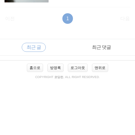
이전
1
다음
RECENTLY
사
최근 글
최근 댓글
이
드
바
최
홈으로
방명록
로그아웃
맨위로
근
글
COPYRIGHT
코딩런
, ALL RIGHT RESERVED.