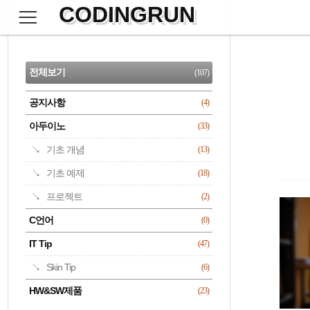
CODINGRUN
본
문
검
으
사
색
로
이
CATEGORY
바
드
로
전체보기
(107)
가
바
기
공지사항
(4)
명록
아두이노
(33)
기초 개념
(13)
기초 예제
(18)
프로젝트
(2)
C언어
(0)
IT Tip
(47)
Skin Tip
(6)
HW&SW제품
(23)