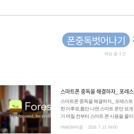
폰중독벗어나기
해당 글
1
건
스마트폰 중독을 해결하자_ 포레스트앱
스마트폰 중독을 해결하자_ 포레스트 앱(Fores
한 이후로,틈만 나면 스마트 폰만 보
가 며칠 전부터 스마트 폰 사용을 줄
Forest입니다.숲을 가꾸는 어플인데요
HW&SW제품
2016. 7. 13. 08:00
지 않으면,나무가 성장하여 숲이 되는