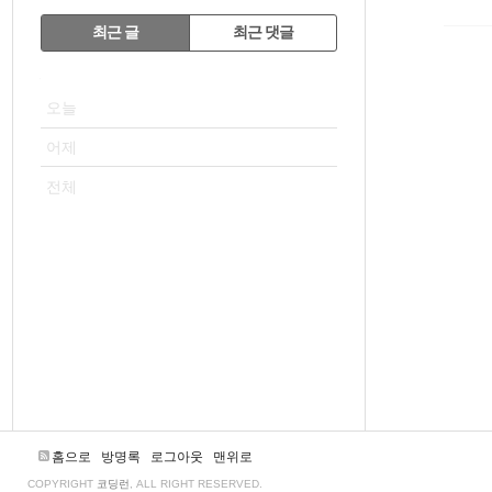
RECENTLY
최근 글
최근 댓글
최
VISITOR
근
오늘
글
어제
전체
홈으로
방명록
로그아웃
맨위로
COPYRIGHT
코딩런
, ALL RIGHT RESERVED.