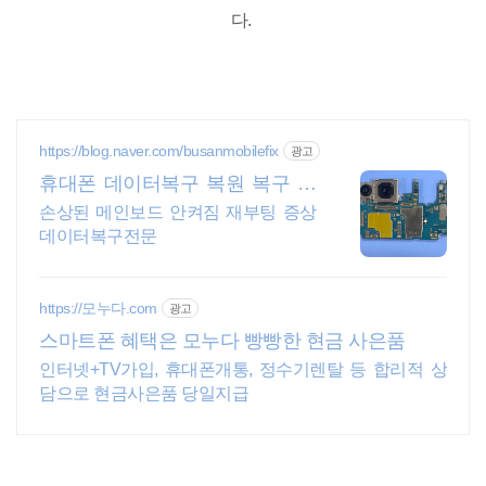
다.
https://blog.naver.com/busanmobilefix
광고
휴대폰 데이터복구 복원 복구 실
패시 비용 안받습니다
손상된 메인보드 안켜짐 재부팅 증상
데이터복구전문
https://모누다.com
광고
스마트폰 혜택은 모누다 빵빵한 현금 사은품
인터넷+TV가입, 휴대폰개통, 정수기렌탈 등 합리적 상
담으로 현금사은품 당일지급