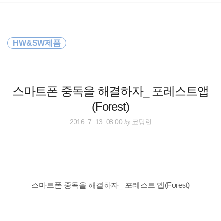
검
본
색
문
으
로
바
HW&SW제품
로
방명록
가
기
스마트폰 중독을 해결하자_ 포레스트앱
(Forest)
by
2016. 7. 13. 08:00
코딩런
스마트폰 중독을 해결하자_ 포레스트 앱(Forest)