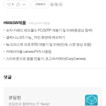
9
구독하기
HW&SW제품
카테고리의 다른글
(2)
20
숫자 키패드 레오폴드 FC210TP 개봉기 및 리뷰(동영상 첨부)
(0)
20
갤럭시노트5 기능_ 꺼진 화면에 메모하기
(1)
20
hp 오피스젯 프로 8720 개봉기 및 리뷰(인쇄, 스캔 영상 포함)
(6)
20
카메라어플 camera FV-5 사용법
(1)
20
스마트폰으로 움짤 만들기, 초고속카메라(CozyCamera)
댓글
코딩런
코딩런과 함께하는 IT Study!