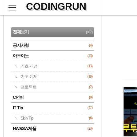
CODINGRUN
본
문
검
으
사
색
로
이
CATEGORY
바
드
로
전체보기
(107)
가
바
기
공지사항
(4)
명록
아두이노
(33)
기초 개념
(13)
기초 예제
(18)
프로젝트
(2)
C언어
(0)
IT Tip
(47)
Skin Tip
(6)
HW&SW제품
(23)