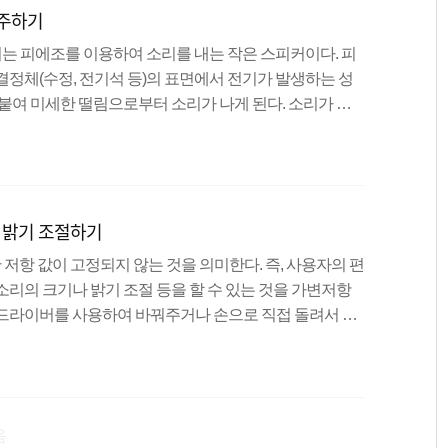
연주하기
게 각 요소에 접근..
조 부저는 피에조를 이용하여 소리를 내는 작은 스피커이다. 피
결정체(수정, 전기석 등)의 표면에서 전기가 발생하는 성
 붙여 미세한 떨림으로부터 소리가 나게 된다. 소리가 크
면 음악도 연주할 수 있다. 피에조 부저는 극성(+, -)가
 조그만 홈이 파여있는 쪽에 +극을 연결하면 된다. 피에조
공기의 떨림으로 표현하는데 각 음계마다 고유의 떨림 주
 도의 경우 32.7032라는 고유 진동수를 가지고 있어 피
d 밝기 조절하기
시키면..
항이란 저항 값이 고정되지 않는 것을 의미한다. 즉, 사용자의 편
소리의 크기나 밝기 조절 등을 할 수 있는 것을 가변저항
 드라이버를 사용하여 바꿔주거나 손으로 직접 돌려서 바
버를 사용하는 가변저항은 저항값을 자주 바꿀일이 없을 때
, 손으로 직접 제어하는 가변저항은 저항 값을 자주 바꿀
경우). analogWrite(), analogRead()analog값은
라 조금 더 상세한 값을 지정할 수 있다. digital값은 5V(HIG
음