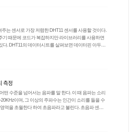
으로 -, VCC는 3.6V~6V사이의 전압을 넣으면 되므로 5
서 3.3V로 작동하는 모듈도 있으니 데이터시트를 참고하
기
는 센서로 가장 저렴한 DHT11 센서를 사용할 것이다.
려주기 때문에 코드가 복잡하지만 라이브러리를 사용하면
있다. DHT11의 데이터시트를 살펴보면 데이터핀 아두이
 핀은 1번 핀 : 3.3V or 5V 2번 핀 : DATA 4번 핀 :
 위 파일을 다운 받고, 라이브러리를 추가하는 방법은 아래
grun.com/100 실습 내용 온습도센서(DHT11)을 이용하여 시
비물 아두이노 보드, 브레드 보드, 온습도센서(DHT11)
리 측정
대로 어떤 수준을 넘어서는 음파를 말 한다. 이 때 음파는 소리
20KHz이며, 그 이상의 주파수는 인간이 소리를 들을 수
가청영역을 초월한다 하여 초음파라고 불린다. 초음파 센서
센서는 이런 초음파의 성질을 이용하여 거리, 속도, 수위등을 측정할
음파를 쏘고, 벽이나 사물등에 음파가 닿으면 튕겨저 나오면
hco핀으로 들어간다. 즉, 초음파를 발생시켜 다시 튕겨져