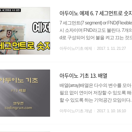
나오는 시간을 계산하여 거리를 측정할 
아두이노 예제 6. 7 세그먼트로 숫
메뉴얼과 데이터시트를 ..
7 세그먼트(7 segment) or FND(Fle
시 소자이며 FND라고도 불린다. 7개의
d로 구성되어 있어 불을 켜고 끄는 것
트 사용법7 세그먼트는 이렇게 dp까지
아두이노/기초 예제
2017. 1. 11. 21:27
양극(Common Anode), 공통음극(C
해서 사용해야 한다. 공통 양극일경우 공통
우 공통핀(정 중앙 2개)을 GND(0..
아두이노 기초 13. 배열
배열(array)배열은 다수의 변수를 
필요 없이 연이어 저장할 수 있도록 해
할 수 있도록 하는 기억공간 모임이다
가정해보자. 소수의 사람이면 상관없
아두이노/기초 개념
2017. 1. 10. 16:10
가? 수십 수백개의 int 자료형을 선
는 경우에 배열은 매우 유용하다. 배
것과 유사하다. 그대로 읽어보면 int형