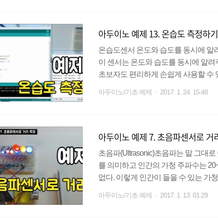
은 데이터를 보낼 때, GND는 그라운드선
V단자에 연결하면 된다. 모듈에 따라
아두이노 예제 13. 온습도 측정하
여 규격을 맞추기 바란다. http://codin..
온습도센서 온도와 습도를 동시에 알려주
이 센서는 온도와 습도를 동시에 알
초보자도 편리하게 손쉽게 사용할 수 
노에 연결할 때는 5K옴 이상의 저항이 필요하다.
아두이노/기초 예제
2017. 1. 24. 15:48
GND를 사용한다. DHT라이브러리는
링크를 참고하기 바란다. http://codin
리얼 모니터에 온습도를 표기해 보자. 준
아두이노 예제 7. 초음파센서로 거
1개, ..
초음파(Ultrasonic)초음파는 말 그
를 의미하고 인간의 가청 주파수는 20~
없다. 이렇게 인간이 들을 수 있는 
(Ultrasonic Sensor) 초음파 
아두이노/기초 예제
2017. 1. 13. 01:29
수 있다. 초음파센서는 trig핀으로 
서 메아리가 발생한다. 이 메아리는 e