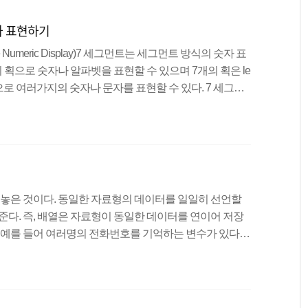
수있다.자세한 내용은 위의 HC-SR04(초음파 센서)의
자 표현하기
xible Numeric Display)7 세그먼트는 세그먼트 방식의 숫자 표
 획으로 숫자나 알파벳을 표현할 수 있으며 7개의 획은 le
으로 여러가지의 숫자나 문자를 표현할 수 있다. 7 세그먼
 포함하여 7개의 획과 1개의 점으로 이루어져 있다. 공통
ommon Cathode)7 세그먼트는 공통양극과 공통음극을 구분
핀(정 중앙 2개)을 vcc(5V)로 꽂는다. 공통 음극일 경
모아 놓은 것이다. 동일한 자료형의 데이터를 일일히 선언할
준다. 즉, 배열은 자료형이 동일한 데이터를 연이어 저장
. 예를 들어 여러명의 전화번호를 기억하는 변수가 있다고
겠지만 수십, 수백명의 전화번호를 기억해야 한다면 어떤
언할 것인가? 이렇듯 다수의 데이터를 저장하고 처리해야하
열의 선언 배열의 길이만 추가하면 일반 변수를 선언하는
 변수 10개로 이루어진 arr배열을 선언한다.배열은 각각의