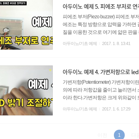
아두이노 예제 5. 피에조 부저로 
요소를 개별적으로 접근할 수 있다. 이렇
피에조 부저(Piezo buzzer) 피에
에조는 특정 방향으로 압력을 가하면 
질을 이용한 것으로 여기에 얇은 판을
지 않다는 단점이 있지만 세밀하게 조작하
아두이노/기초 예제
2017. 1. 8. 13:41
있다. 부저 윗면에 +라고 써져 있거나
부저 옥타브별 음계의 주파수소리는 
파수를 가지고 있다. 예를 들어 1옥타브
아두이노 예제 4. 가변저항으로 le
에조 부저를 1초에 대략 32번정도 진동
가변저항(Potentiometer) 가변저
의에 따라 저항값을 줄이고 늘리면서 
이라 한다.가변저항은 크게 위와같이
꿀 수 있는 가변저항이 있다. 드라이
아두이노/기초 예제
2017. 1. 6. 17:29
많이 사용하며(내부적인 부품등 으로)
때 사용한다(라디오나 밝기를 조절하는 전등같은 
digital값과 다르게 HIGH, LOW가 아니
이전
1
다
H..