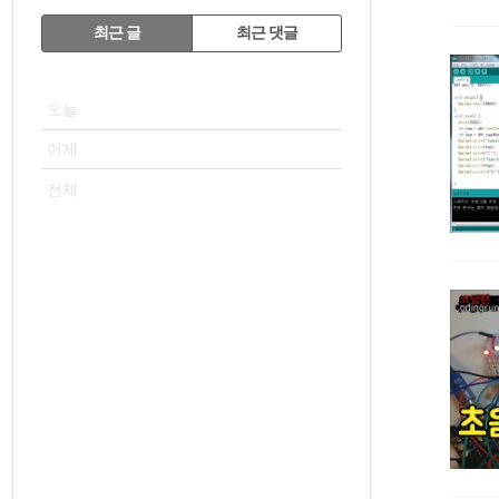
RECENTLY
최근 글
최근 댓글
최
VISITOR
근
오늘
글
어제
전체