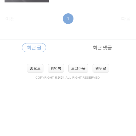
이전
1
다음
RECENTLY
사
최근 글
최근 댓글
이
드
바
최
홈으로
방명록
로그아웃
맨위로
근
글
COPYRIGHT
코딩런
, ALL RIGHT RESERVED.