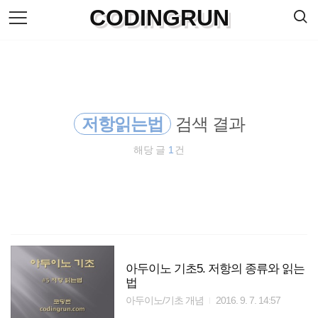
검
CODINGRUN
본
색
문
으
로
바
로
방명록
가
기
저항읽는법
검색 결과
해당 글
1
건
아두이노 기초5. 저항의 종류와 읽는
법
아두이노/기초 개념
2016. 9. 7. 14:57