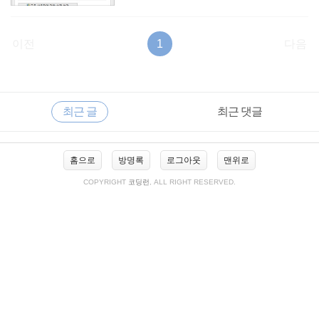
이전
1
다음
RECENTLY
사
최근 글
최근 댓글
이
드
바
최
홈으로
방명록
로그아웃
맨위로
근
글
COPYRIGHT
코딩런
, ALL RIGHT RESERVED.