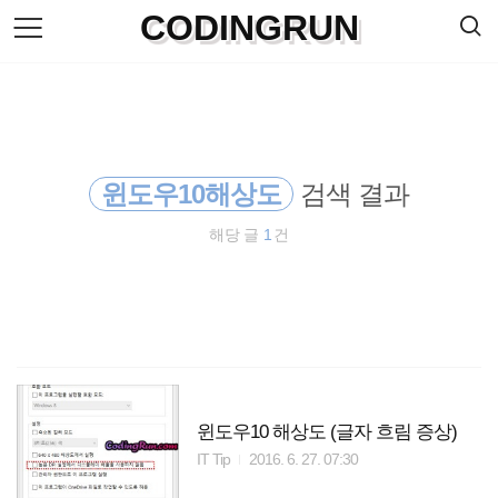
검
CODINGRUN
본
색
문
으
로
바
로
방명록
가
기
윈도우10해상도
검색 결과
해당 글
1
건
윈도우10 해상도 (글자 흐림 증상)
IT Tip
2016. 6. 27. 07:30