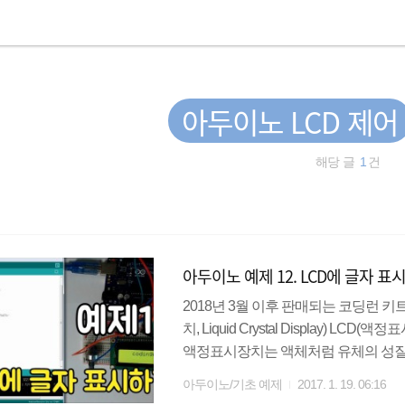
아두이노 LCD 제어
해당 글
1
건
아두이노 예제 12. LCD에 글자 표
2018년 3월 이후 판매되는 코딩런 키트
치, Liquid Crystal Display)
액정표시장치는 액체처럼 유체의 성질
이러한 액체와 고체의 중간상태인 액
아두이노/기초 예제
2017. 1. 19. 06:16
치이다. 또한 저전압, 저전력으로 작