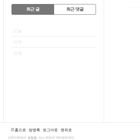
RECENTLY
최근 글
최근 댓글
최
VISITOR
근
오늘
글
어제
전체
홈으로
방명록
로그아웃
맨위로
COPYRIGHT
코딩런
, ALL RIGHT RESERVED.