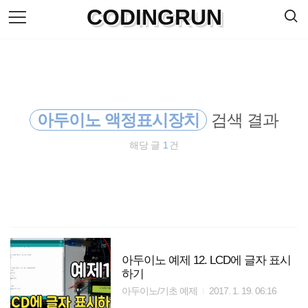
검
CODINGRUN
본
색
문
으
로
바
로
방명록
가
기
아두이노 액정표시장치
검색 결과
해당 글
1
건
아두이노 예제 12. LCD에 글자 표시
하기
아두이노/기초 예제
2017. 1. 19. 06:16