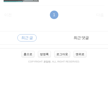
이전
1
다음
RECENTLY
사
최근 글
최근 댓글
이
드
바
최
홈으로
방명록
로그아웃
맨위로
근
글
COPYRIGHT
코딩런
, ALL RIGHT RESERVED.