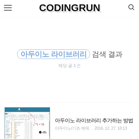
검
CODINGRUN
본
색
문
으
로
바
로
방명록
가
기
아두이노 라이브러리
검색 결과
해당 글
1
건
아두이노 라이브러리 추가하는 방법
아두이노/기초 예제
2016. 12. 27. 18:13