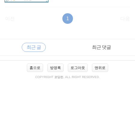
이전
1
다음
RECENTLY
사
최근 글
최근 댓글
이
드
바
최
홈으로
방명록
로그아웃
맨위로
근
글
COPYRIGHT
코딩런
, ALL RIGHT RESERVED.