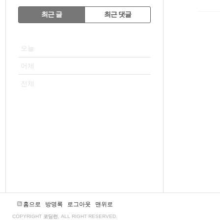
RECENTLY
최근 글
최근 댓글
최
VISITOR
근
오늘
글
어제
전체
홈으로
방명록
로그아웃
맨위로
COPYRIGHT
코딩런
, ALL RIGHT RESERVED.