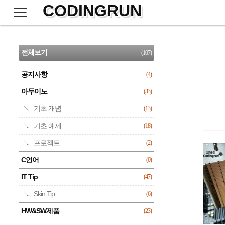
CODINGRUN
본
문
검
으
사
색
로
이
CATEGORY
바
드
로
전체보기
(107)
가
바
기
공지사항
(4)
명록
아두이노
(33)
기초 개념
(13)
기초 예제
(18)
프로젝트
(2)
C언어
(0)
IT Tip
(47)
Skin Tip
(6)
HW&SW제품
(23)