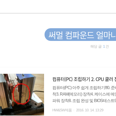
써멀 컴파운드 얼마
해당 글
1
건
컴퓨터(PC) 조립하기 2. CPU 쿨러
컴퓨터(PC) 아주 쉽게 조립하기!!!0. 
착3. RAM(메모리) 장착4. 케이스에 메
파워 장착8. 조립 완성 및 BIOS테스
쿨러 : CPU에서 일어나는 발열을 잡
HW&SW제품
2016. 10. 14. 13:29
를 발라줘야 하며 이는 CPU와 CPU쿨