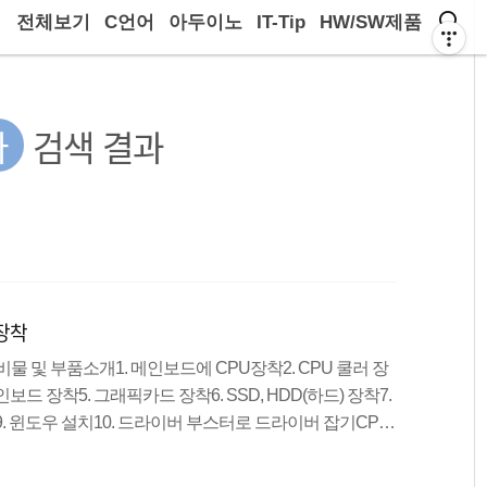
전체보기
C언어
아두이노
IT-Tip
HW/SW제품
나
검색 결과
 장착
준비물 및 부품소개1. 메인보드에 CPU장착2. CPU 쿨러 장
인보드 장착5. 그래픽카드 장착6. SSD, HDD(하드) 장착7.
트9. 윈도우 설치10. 드라이버 부스터로 드라이버 잡기CPU
아주는 역할을 합니다. 쿨러 장착시에는 꼭 써멀 컴파운드
러사이의 공극을 메워주는 역할을 합니다. 1. DEEPCOO