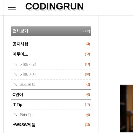
CODINGRUN
본
문
검
으
사
색
로
이
CATEGORY
바
드
로
전체보기
(107)
가
바
기
공지사항
(4)
명록
아두이노
(33)
기초 개념
(13)
기초 예제
(18)
프로젝트
(2)
C언어
(0)
IT Tip
(47)
Skin Tip
(6)
HW&SW제품
(23)