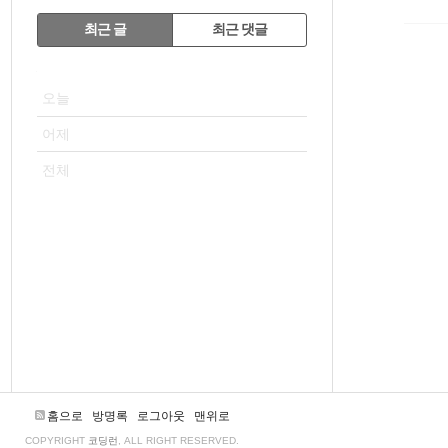
RECENTLY
최근 글
최근 댓글
최
VISITOR
근
오늘
글
어제
전체
홈으로
방명록
로그아웃
맨위로
COPYRIGHT
코딩런
, ALL RIGHT RESERVED.