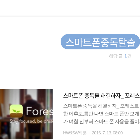
스마트폰중독탈출
해당 글
1
건
스마트폰 중독을 해결하자_ 포레스트앱
스마트폰 중독을 해결하자_ 포레스트 앱(Fores
한 이후로,틈만 나면 스마트 폰만 보
가 며칠 전부터 스마트 폰 사용을 줄
Forest입니다.숲을 가꾸는 어플인데요
HW&SW제품
2016. 7. 13. 08:00
지 않으면,나무가 성장하여 숲이 되는