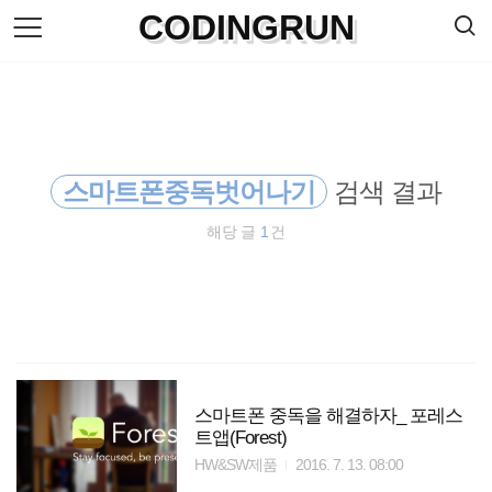
검
CODINGRUN
본
색
문
으
로
바
로
방명록
가
기
스마트폰중독벗어나기
검색 결과
해당 글
1
건
스마트폰 중독을 해결하자_ 포레스
트앱(Forest)
HW&SW제품
2016. 7. 13. 08:00