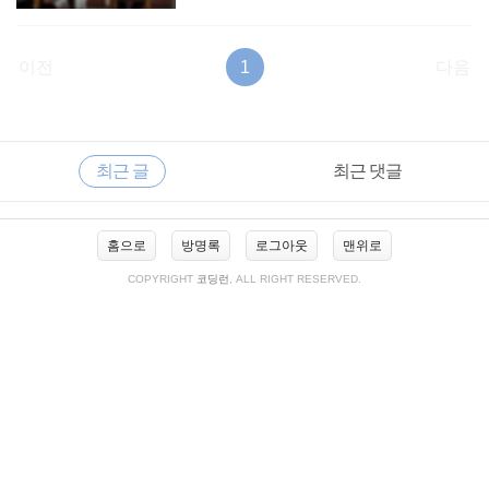
이전
1
다음
RECENTLY
사
최근 글
최근 댓글
이
드
바
최
홈으로
방명록
로그아웃
맨위로
근
글
COPYRIGHT
코딩런
, ALL RIGHT RESERVED.